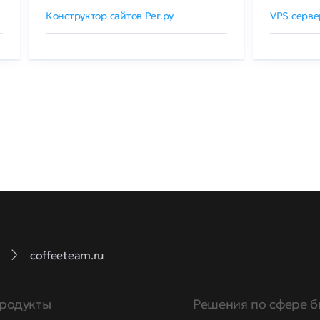
Конструктор сайтов Рег.ру
VPS серве
coffeeteam.ru
родукты
Решения по сфере б