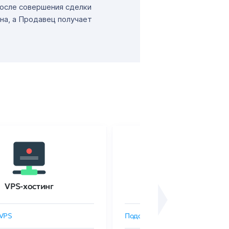
После совершения сделки
на, а Продавец получает
VPS-хостинг
SSL-сертификаты
VPS
Подобрать SSL-сертификат