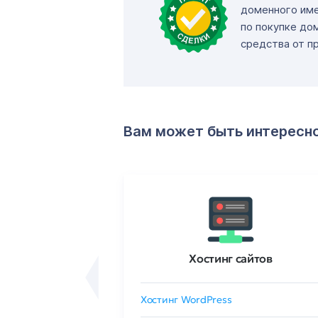
доменного име
по покупке до
средства от п
Вам может быть интересн
ртификаты
Хостинг сайтов
сертификат
Хостинг WordPress