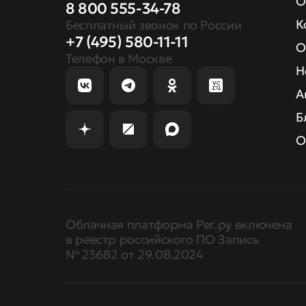
О
8 800 555-34-78
К
Бесплатный звонок по России
+7 (495) 580-11-11
О
Телефон в Москве
Н
А
Б
О
Облачная платформа Рег.ру включена
в реестр российского ПО Запись
№ 23682 от 29.08.2024