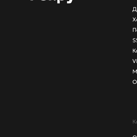
Д
Х
П
S
К
V
М
О
К