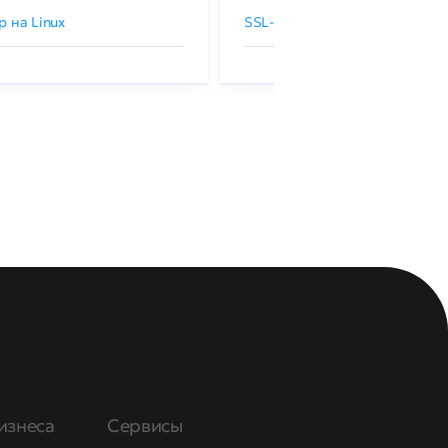
р на Linux
SSL-сертификаты GlobalSign
изнеса
Сервисы