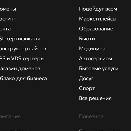
омены
Подойдут всем
остинг
Маркетплейсы
очта
Образование
SL-сертификаты
Бьюти
онструктор сайтов
Медицина
PS и VDS серверы
Автосервисы
агазин доменов
Бытовые услуги
блако для бизнеса
Досуг
Спорт
Все решения
омпания
Полезное