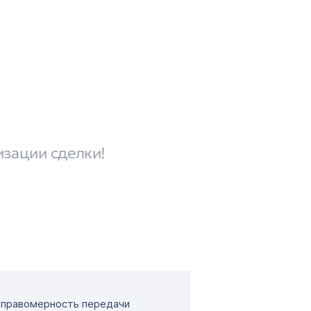
изации сделки!
т правомерность передачи