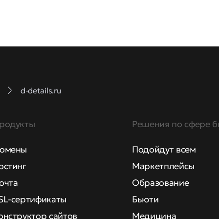
d-details.ru
родукты
Решения по сфере б
омены
Подойдут всем
остинг
Маркетплейсы
очта
Образование
SL-сертификаты
Бьюти
онструктор сайтов
Медицина