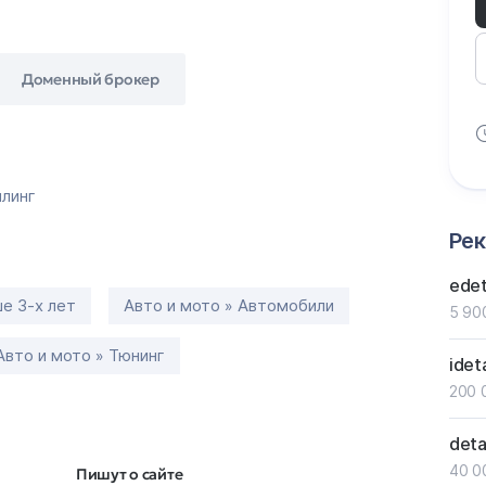
Доменный брокер
линг
Ре
edet
е 3-х лет
Авто и мото » Автомобили
5 90
Авто и мото » Тюнинг
ideta
200 
deta
40 0
Пишут о сайте