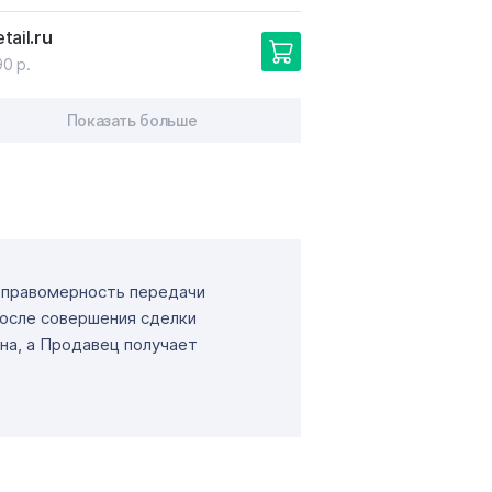
tail
.ru
90 р.
Показать больше
т правомерность передачи
После совершения сделки
на, а Продавец получает