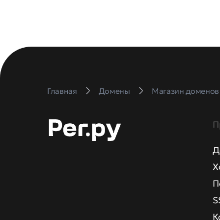
Главная
Домены
Магазин доменов
П
Д
Х
П
S
К