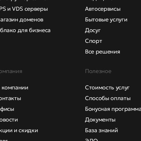
PS и VDS серверы
Автосервисы
агазин доменов
Бытовые услуги
блако для бизнеса
Досуг
Спорт
Все решения
омпания
Полезное
 компании
Стоимость услуг
онтакты
Способы оплаты
фисы
Бонусная программ
овости
Документы
кции и скидки
База знаний
лог
ЭДО