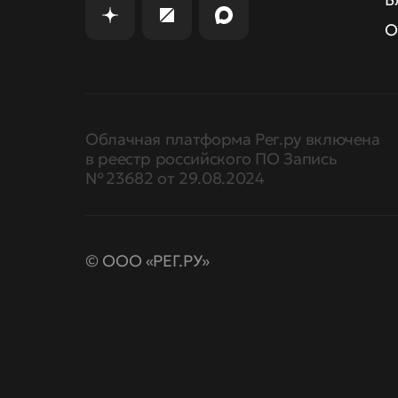
О
Облачная платформа Рег.ру включена
в реестр российского ПО Запись
№ 23682 от 29.08.2024
© ООО «РЕГ.РУ»