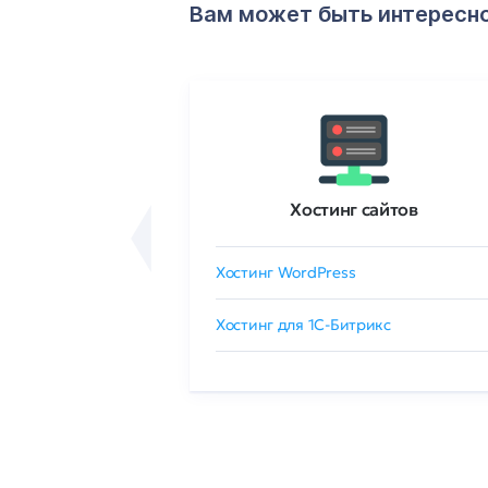
Вам может быть интересн
ртификаты
Хостинг сайтов
сертификат
Хостинг WordPress
 GlobalSign
Хостинг для 1C-Битрикс