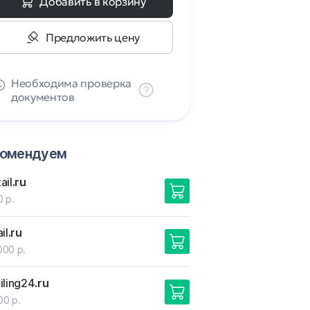
Добавить в корзину
Предложить цену
Необходима проверка
документов
комендуем
ail
.ru
0 р.
il
.ru
000 р.
iling24
.ru
00 р.