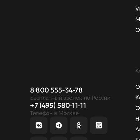
V
М
О
К
О
8 800 555-34-78
К
Бесплатный звонок по России
+7 (495) 580-11-11
О
Телефон в Москве
Н
А
Б