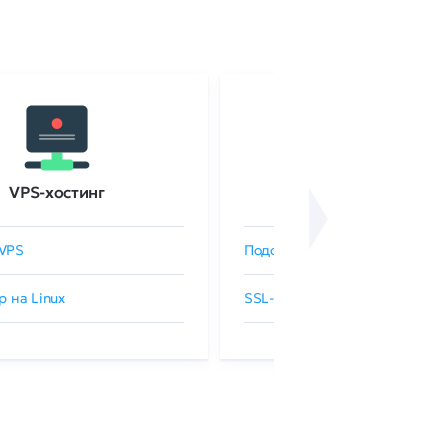
VPS-хостинг
SSL-сертификаты
VPS
Подобрать SSL-сертификат
р на Linux
SSL-сертификаты GlobalSign