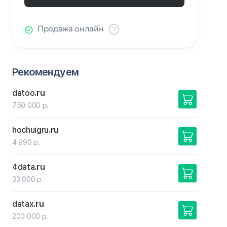
Продажа онлайн
Рекомендуем
datoo
.ru
750 000 р.
hochuigru
.ru
4 990 р.
4data
.ru
33 000 р.
datax
.ru
200 000 р.