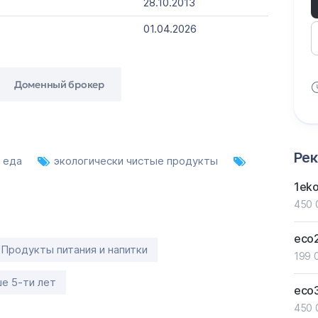
28.10.2013
01.04.2026
Доменный брокер
Ре
я еда
экологически чистые продукты
1ek
450 
eco
 Продукты питания и напитки
199 
е 5-ти лет
eco
450 