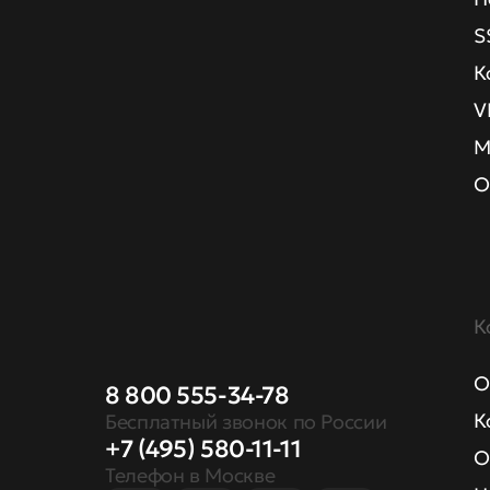
S
К
V
М
О
К
О
8 800 555-34-78
К
Бесплатный звонок по России
+7 (495) 580-11-11
О
Телефон в Москве