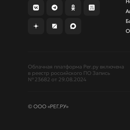
Н
А
Б
О
Облачная платформа Рег.ру включена
в реестр российского ПО Запись
№ 23682 от 29.08.2024
© ООО «РЕГ.РУ»