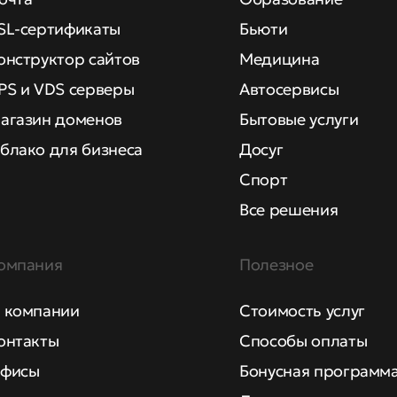
SL-сертификаты
Бьюти
онструктор сайтов
Медицина
PS и VDS серверы
Автосервисы
агазин доменов
Бытовые услуги
блако для бизнеса
Досуг
Спорт
Все решения
омпания
Полезное
 компании
Стоимость услуг
онтакты
Способы оплаты
фисы
Бонусная программ