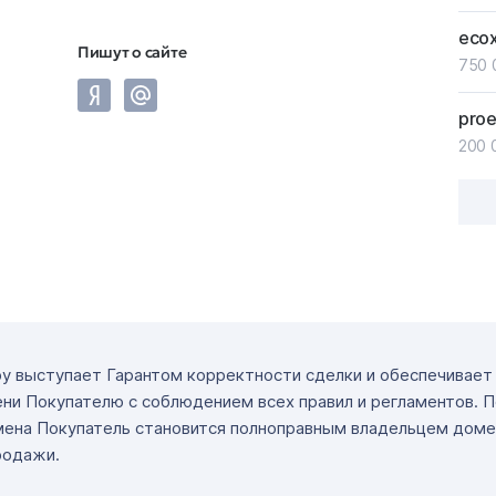
eco
Пишут о сайте
750 
pro
200 
ру выступает Гарантом корректности сделки и обеспечивае
ни Покупателю с соблюдением всех правил и регламентов. 
мена Покупатель становится полноправным владельцем доме
родажи.