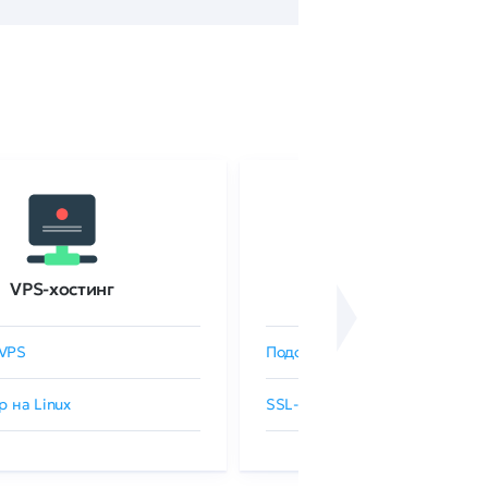
VPS-хостинг
SSL-сертификаты
VPS
Подобрать SSL-сертификат
р на Linux
SSL-сертификаты GlobalSign