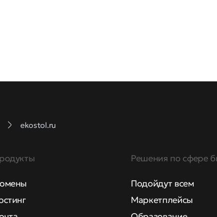
ekostol.ru
родукты
Решения по сфере б
омены
Подойдут всем
остинг
Маркетплейсы
очта
Образование