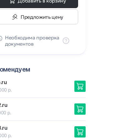
Добавить в корзину
Предложить цену
Необходима проверка
документов
комендуем
o
.ru
000 р.
2
.ru
000 р.
3
.ru
000 р.