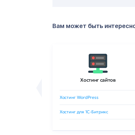
Вам может быть интересн
ртификаты
Хостинг сайтов
сертификат
Хостинг WordPress
 GlobalSign
Хостинг для 1C-Битрикс