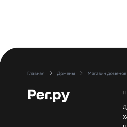
Главная
Домены
Магазин доменов
П
Д
Х
П