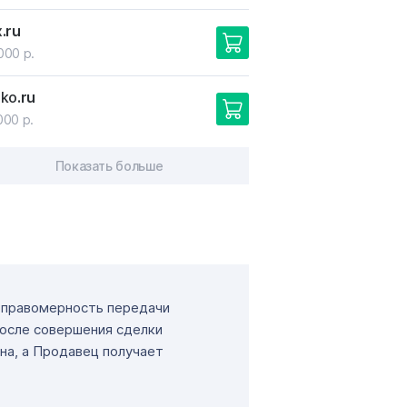
x
.ru
000 р.
eko
.ru
000 р.
Показать больше
т правомерность передачи
После совершения сделки
на, а Продавец получает