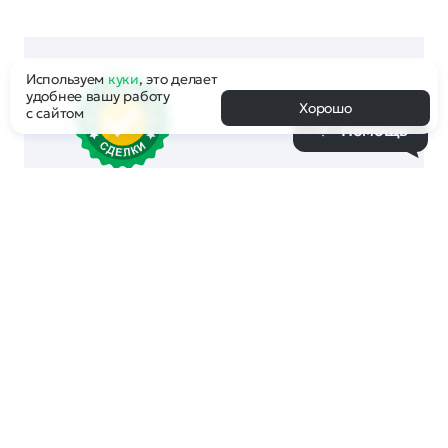
Используем
куки
, это делает
удобнее вашу работу
Хорошо
с сайтом
Помощь
Компания Рег.ру выступает Гарантом
корректности сделки и обеспечивает
правомерность передачи доменного
имени Покупателю с соблюдением всех
правил и регламентов. После
совершения сделки по покупке домена
Покупатель становится полноправным
владельцем домена, а Продавец
получает средства от продажи.