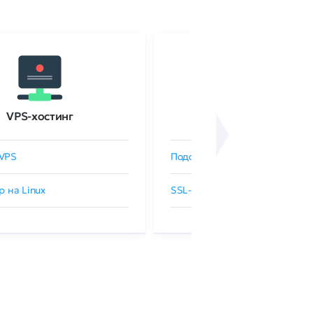
VPS-хостинг
SSL-сертификаты
VPS
Подобрать SSL-сертификат
р на Linux
SSL-сертификаты GlobalSign