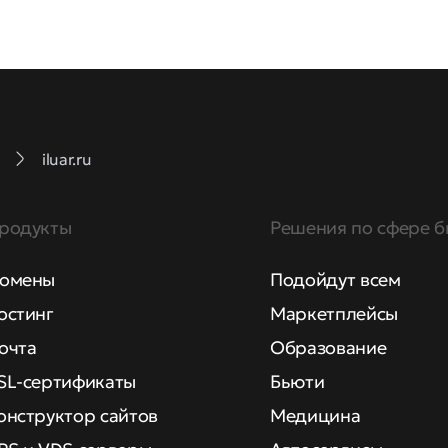
iluar.ru
родукты
Решения по сфере б
омены
Подойдут всем
остинг
Маркетплейсы
очта
Образование
SL-сертификаты
Бьюти
онструктор сайтов
Медицина