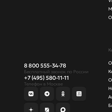
V
М
О
К
О
8 800 555-34-78
К
Бесплатный звонок по России
+7 (495) 580-11-11
О
Телефон в Москве
Н
А
Б