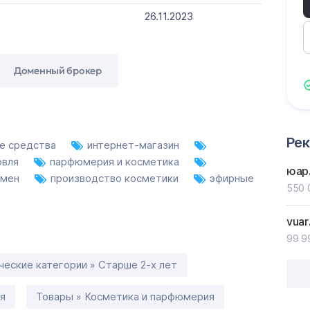
26.11.2023
Доменный брокер
Ре
ие средства
интернет-магазин
овля
парфюмерия и косметика
юар
омен
производство косметики
эфирные
550 
vuar
99 9
еские категории » Старше 2-х лет
я
Товары » Косметика и парфюмерия