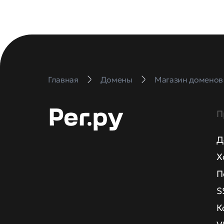
Главная
Домены
Магазин доменов
П
Д
Х
П
S
К