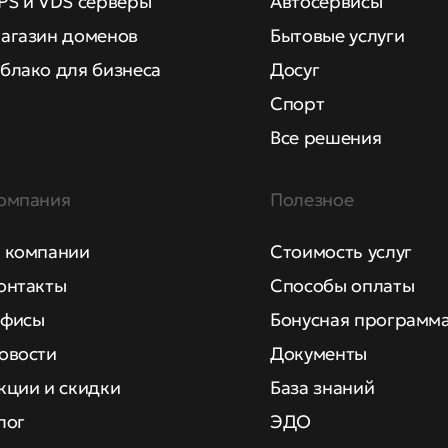
PS и VDS серверы
Автосервисы
агазин доменов
Бытовые услуги
блако для бизнеса
Досуг
Спорт
Все решения
омпания
Полезное
 компании
Стоимость услуг
онтакты
Способы оплаты
фисы
Бонусная программ
овости
Документы
кции и скидки
База знаний
лог
ЭДО