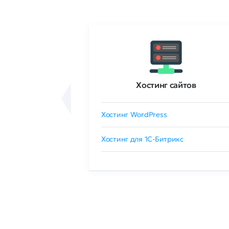
ртификаты
Хостинг сайтов
сертификат
Хостинг WordPress
 GlobalSign
Хостинг для 1C-Битрикс