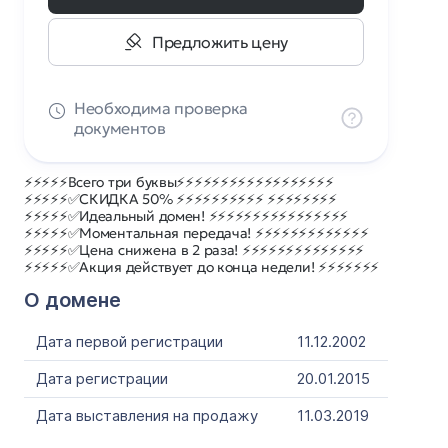
Предложить цену
Необходима проверка
документов
⚡⚡⚡⚡⚡Всего три буквы⚡⚡⚡⚡⚡⚡⚡⚡⚡⚡⚡⚡⚡⚡⚡⚡⚡⚡
⚡⚡⚡⚡⚡✅СКИДКА 50% ⚡⚡⚡⚡⚡⚡⚡⚡⚡⚡ ⚡⚡⚡⚡⚡⚡⚡⚡
⚡⚡⚡⚡⚡✅Идеальный домен! ⚡⚡⚡⚡⚡⚡⚡⚡⚡⚡⚡⚡⚡⚡⚡⚡
⚡⚡⚡⚡⚡✅Моментальная передача! ⚡⚡⚡⚡⚡⚡⚡⚡⚡⚡⚡⚡⚡
⚡⚡⚡⚡⚡✅Цена снижена в 2 раза! ⚡⚡⚡⚡⚡⚡⚡⚡⚡⚡⚡⚡⚡⚡
⚡⚡⚡⚡⚡✅Акция действует до конца недели! ⚡⚡⚡⚡⚡⚡⚡
О домене
Дата первой регистрации
11.12.2002
Дата регистрации
20.01.2015
Дата выставления на продажу
11.03.2019