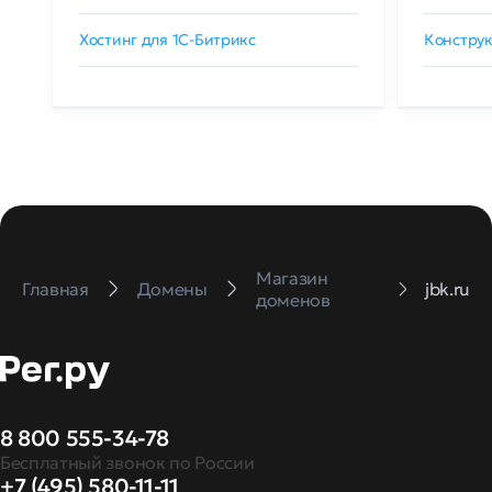
Хостинг для 1C-Битрикс
Конструк
Магазин
Главная
Домены
jbk.ru
доменов
8 800 555-34-78
Бесплатный звонок по России
+7 (495) 580-11-11