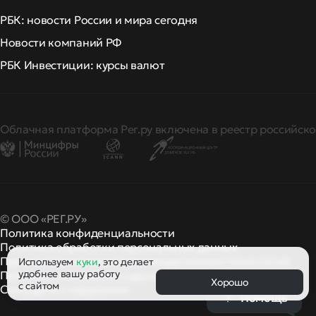
РБК: новости России и мира сегодня
Новости компаний РФ
РБК Инвестиции: курсы валют
Облачная платформа Рег.ру включена в реестр российско
© ООО «РЕГ.РУ»
Политика конфиденциальности
Политика обработки персональных данных
Правила применения рекомендательных технологий
Используем
куки
, это делает
удобнее вашу работу
Правила пользования
правила и политики
и другие
Хорошо
с сайтом
Сообщить о нарушении
Помощь