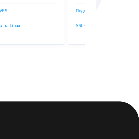
VPS
Подобрать SSL-сертификат
р на Linux
SSL-сертификаты GlobalSign