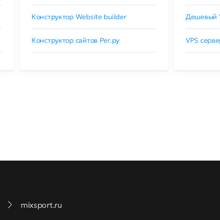
Конструктор Website builder
Дешевый 
Конструктор сайтов Рег.ру
VPS серве
mixsport.ru