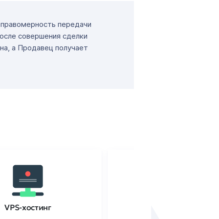
т правомерность передачи
После совершения сделки
на, а Продавец получает
VPS-хостинг
SSL-сертификаты