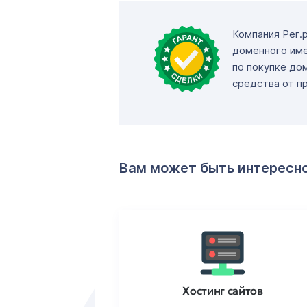
Компания Рег.
доменного име
по покупке до
средства от п
Вам может быть интересн
ртификаты
Хостинг сайтов