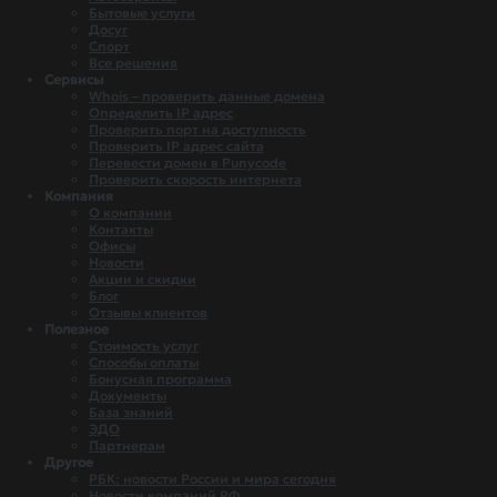
Бытовые услуги
Досуг
Спорт
Все решения
Сервисы
Whois – проверить данные домена
Определить IP адрес
Проверить порт на доступность
Проверить IP адрес сайта
Перевести домен в Punycode
Проверить скорость интернета
Компания
О компании
Контакты
Офисы
Новости
Акции и скидки
Блог
Отзывы клиентов
Полезное
Стоимость услуг
Способы оплаты
Бонусная программа
Документы
База знаний
ЭДО
Партнерам
Другое
РБК: новости России и мира сегодня
Новости компаний РФ