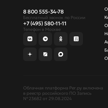
О
8 800 555-34-78
К
Бесплатный звонок по России
+7 (495) 580-11-11
О
Телефон в Москве
Н
А
Б
О
Облачная платформа Рег.ру включена
в реестр российского ПО Запись
№ 23682 от 29.08.2024