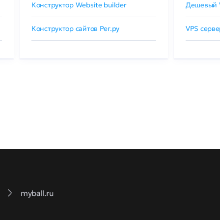
Конструктор Website builder
Дешевый 
Конструктор сайтов Рег.ру
VPS серве
myball.ru