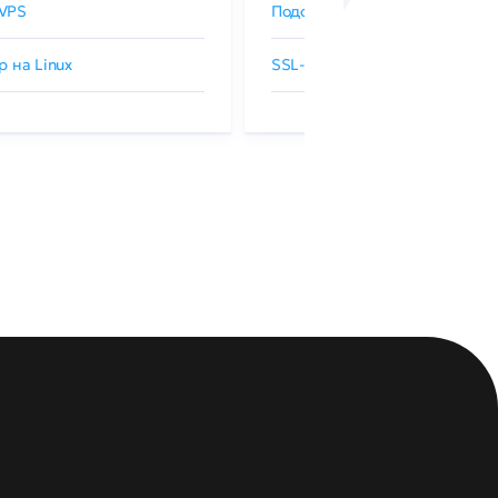
VPS
Подобрать SSL-сертификат
р на Linux
SSL-сертификаты GlobalSign