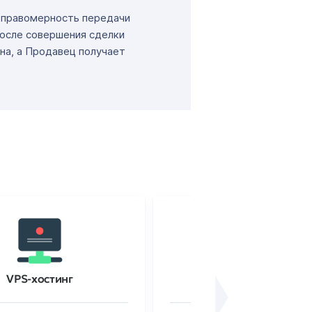
т правомерность передачи
После совершения сделки
на, а Продавец получает
VPS-хостинг
SSL-сертификаты