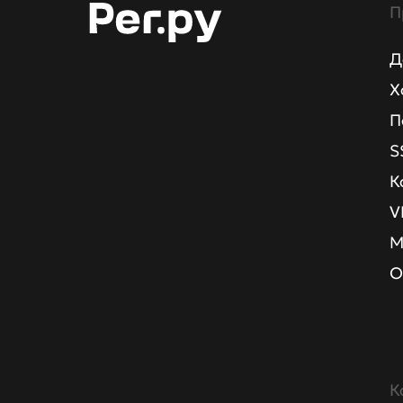
П
Д
Х
П
S
К
V
М
О
К