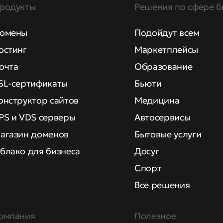
родукты
Решения по сфере б
омены
Подойдут всем
остинг
Маркетплейсы
очта
Образование
SL-сертификаты
Бьюти
онструктор сайтов
Медицина
PS и VDS серверы
Автосервисы
агазин доменов
Бытовые услуги
блако для бизнеса
Досуг
Спорт
Все решения
омпания
Полезное