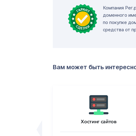
Компания Рег.
доменного име
по покупке до
средства от п
Вам может быть интересн
ртификаты
Хостинг сайтов