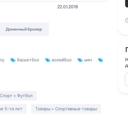
22.01.2018
Доменный брокер
Н
my
баскетбол
волейбол
мяч
д
Спорт » Футбол
е 5-ти лет
Товары » Спортивные товары