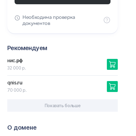
Необходима проверка
документов
Рекомендуем
нис
.рф
32 000 р.
qnis
.ru
70 000 р.
Показать больше
О домене