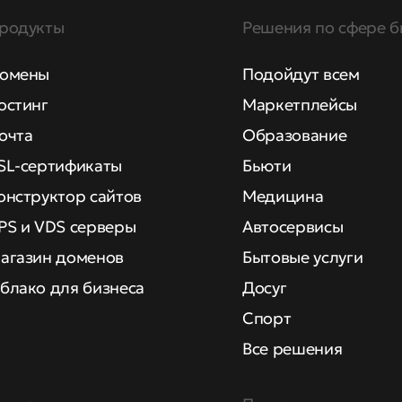
родукты
Решения по сфере б
омены
Подойдут всем
остинг
Маркетплейсы
очта
Образование
SL-сертификаты
Бьюти
онструктор сайтов
Медицина
PS и VDS серверы
Автосервисы
агазин доменов
Бытовые услуги
блако для бизнеса
Досуг
Спорт
Все решения