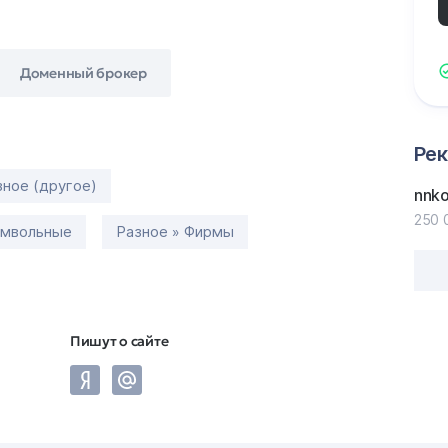
Доменный брокер
Ре
зное (другое)
nnk
250 
имвольные
Разное » Фирмы
Пишут о сайте