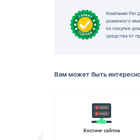
Компания Рег.
доменного име
по покупке до
средства от п
Вам может быть интересн
ртификаты
Хостинг сайтов