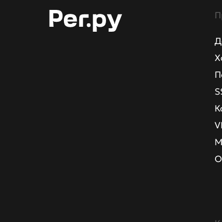
П
Д
Х
П
S
К
V
М
О