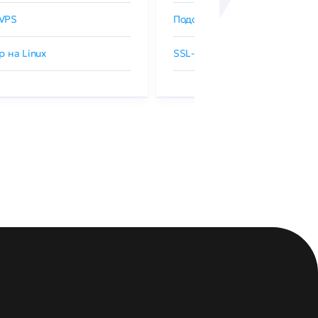
VPS
Подобрать SSL-сертификат
р на Linux
SSL-сертификаты GlobalSign