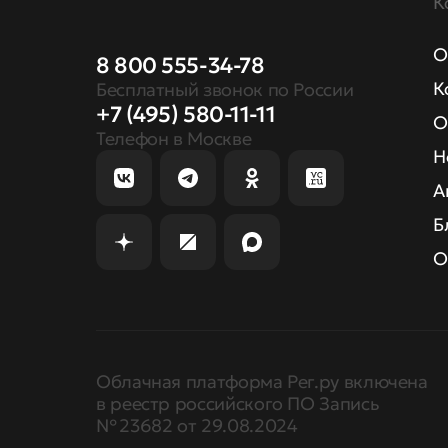
К
О
8 800 555-34-78
К
Бесплатный звонок по России
+7 (495) 580-11-11
О
Телефон в Москве
Н
А
Б
О
Облачная платформа Рег.ру включена
в реестр российского ПО Запись
№ 23682 от 29.08.2024