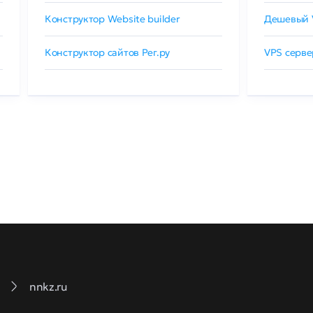
Конструктор Website builder
Дешевый 
Конструктор сайтов Рег.ру
VPS серве
nnkz.ru