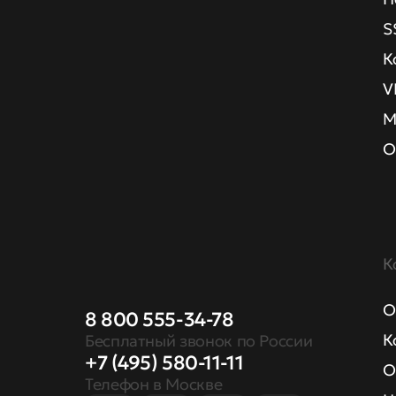
S
К
V
М
О
К
О
8 800 555-34-78
К
Бесплатный звонок по России
+7 (495) 580-11-11
О
Телефон в Москве