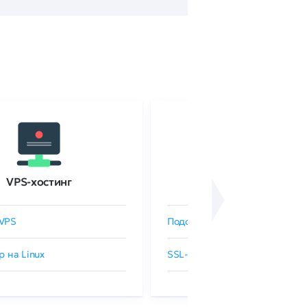
VPS-хостинг
SSL-сертификаты
VPS
Подобрать SSL-сертификат
р на Linux
SSL-сертификаты GlobalSign