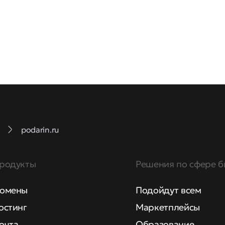
podarin.ru
родукты
Решения по сфере б
омены
Подойдут всем
остинг
Маркетплейсы
очта
Образование