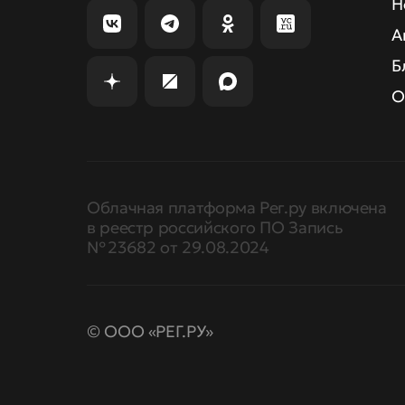
Н
А
Б
О
Облачная платформа Рег.ру включена
в реестр российского ПО Запись
№ 23682 от 29.08.2024
© ООО «РЕГ.РУ»