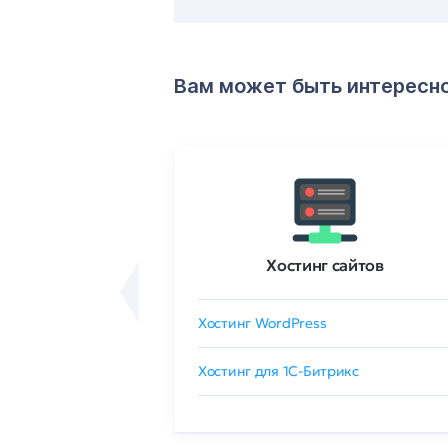
Вам может быть интересн
ртификаты
Хостинг сайтов
сертификат
Хостинг WordPress
 GlobalSign
Хостинг для 1C-Битрикс