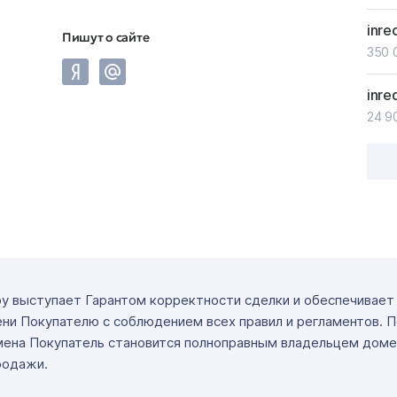
inre
Пишут о сайте
350 
inre
24 9
ру выступает Гарантом корректности сделки и обеспечивае
ни Покупателю с соблюдением всех правил и регламентов. 
мена Покупатель становится полноправным владельцем доме
родажи.