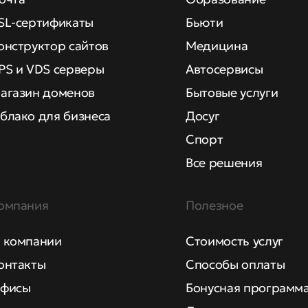
SL-сертификаты
Бьюти
онструктор сайтов
Медицина
PS и VDS серверы
Автосервисы
агазин доменов
Бытовые услуги
блако для бизнеса
Досуг
Спорт
Все решения
омпания
Полезное
 компании
Стоимость услуг
онтакты
Способы оплаты
фисы
Бонусная программ