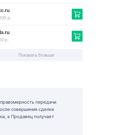
co
.ru
000 р.
da
.ru
00 р.
Показать больше
т правомерность передачи
После совершения сделки
на, а Продавец получает