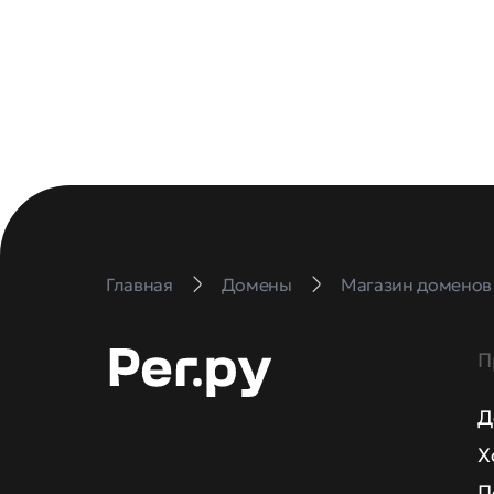
Главная
Домены
Магазин доменов
П
Д
Х
П