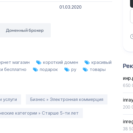
01.03.2020
Доменный брокер
ернет магазин
короткий домен
красивый
Ре
ки бесплатно
подарок
ру
товары
инр
650 
и услуги
Бизнес » Электронная коммерция
inra
200 
еские категории » Старше 5-ти лет
inre
38 5