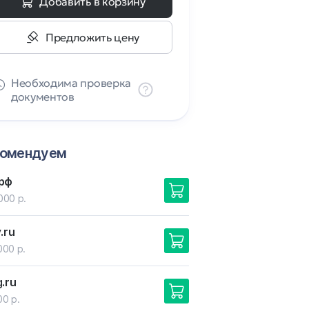
Добавить в корзину
Предложить цену
Необходима проверка
документов
комендуем
.рф
000 р.
y
.ru
000 р.
g
.ru
00 р.