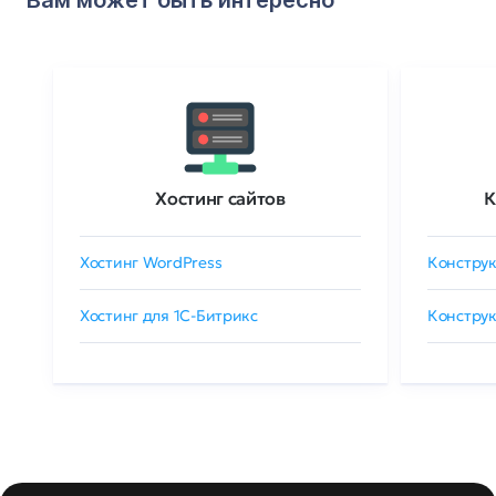
Вам может быть интересно
Хостинг сайтов
К
Хостинг WordPress
Конструк
Хостинг для 1C-Битрикс
Конструк