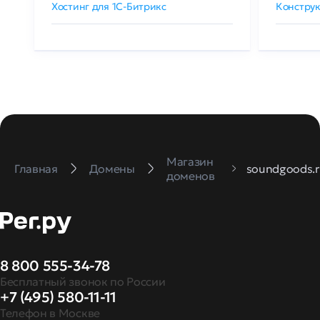
Хостинг для 1C-Битрикс
Конструк
Магазин
Главная
Домены
soundgoods.r
доменов
8 800 555-34-78
Бесплатный звонок по России
+7 (495) 580-11-11
Телефон в Москве