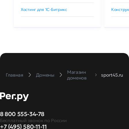
Хостинг для 1C-Битрикс
Конструк
Магазин
Главная
Домены
sport45.ru
доменов
8 800 555-34-78
Бесплатный звонок по России
+7 (495) 580-11-11