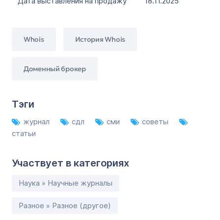
Дата выставления на продажу
18.11.2025
Whois
История Whois
Доменный брокер
Тэги
журнал
сдл
сми
советы
статьи
Участвует в категориях
Наука » Научные журналы
Разное » Разное (другое)