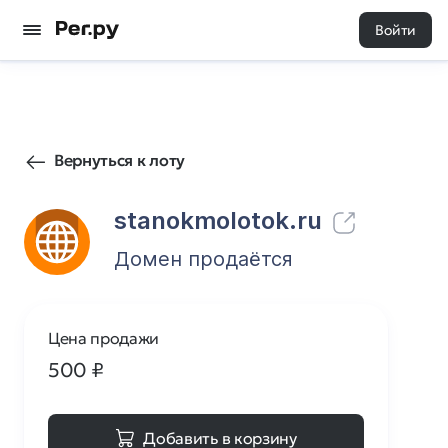
Войти
88
0
Вернуться к лоту
stanokmolotok.ru
Домен продаётся
Цена продажи
500
₽
Добавить в корзину