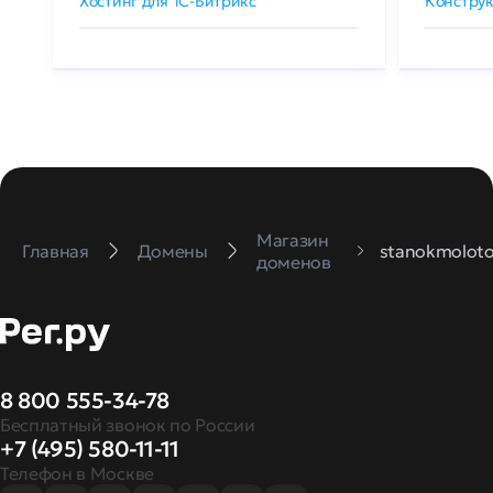
Хостинг для 1C-Битрикс
Конструк
Магазин
Главная
Домены
stanokmoloto
доменов
8 800 555-34-78
Бесплатный звонок по России
+7 (495) 580-11-11
Телефон в Москве