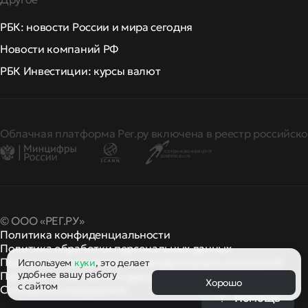
РБК: новости России и мира сегодня
Новости компаний РФ
РБК Инвестиции: курсы валют
Облачная платформа Рег.ру включена в реестр российско
© ООО «РЕГ.РУ»
Политика конфиденциальности
Политика обработки персональных данных
Правила применения рекомендательных технологий
Используем
куки
, это делает
удобнее вашу работу
Правила пользования
правила и политики
и другие
Хорошо
с сайтом
Сообщить о нарушении
Помощь