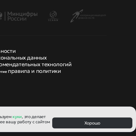
ьности
сональных данных
омендательных технологий
правила и политики
угие
льзуем
куки
, это делает
ее вашу работу с сайтом
Хорошо