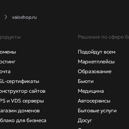
vaioshop.ru
родукты
Решения по сфере б
омены
Подойдут всем
остинг
Маркетплейсы
очта
Образование
SL-сертификаты
Бьюти
онструктор сайтов
Медицина
PS и VDS серверы
Автосервисы
агазин доменов
Бытовые услуги
блако для бизнеса
Досуг