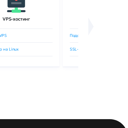
VPS-хостинг
SSL-сертификаты
VPS
Подобрать SSL-сертификат
р на Linux
SSL-сертификаты GlobalSign