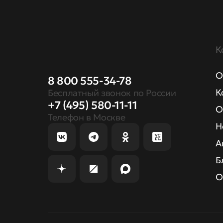
К
О
8 800 555-34-78
К
Бесплатный звонок по России
+7 (495) 580-11-11
О
Телефон в Москве
Н
А
Б
О