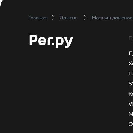
Главная
Домены
Магазин доменов
П
Д
Х
П
S
К
V
М
О