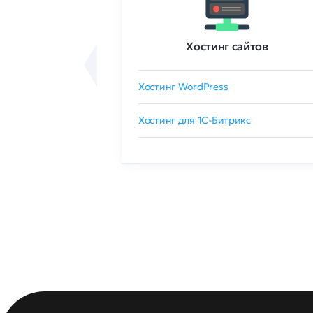
ртификаты
Хостинг сайтов
сертификат
Хостинг WordPress
 GlobalSign
Хостинг для 1C-Битрикс