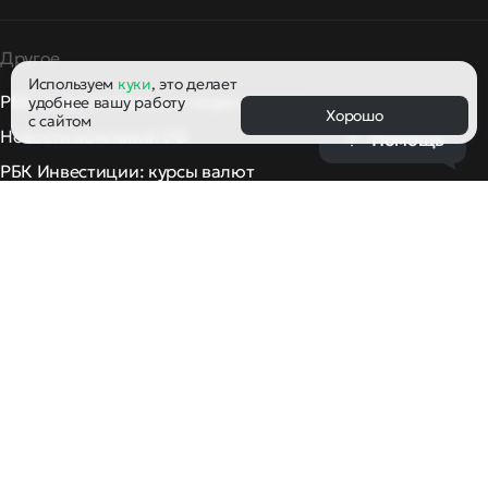
Другое
Используем
куки
, это делает
РБК: новости России и мира сегодня
удобнее вашу работу
Хорошо
с сайтом
Новости компаний РФ
Помощь
РБК Инвестиции: курсы валют
Облачная платформа Рег.ру включена в реестр российско
© ООО «РЕГ.РУ»
Политика конфиденциальности
Политика обработки персональных данных
Правила применения рекомендательных технологий