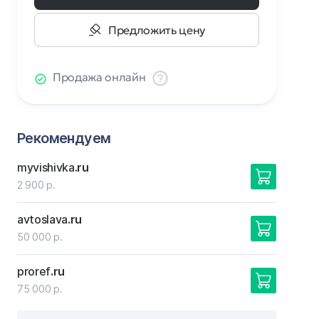
Предложить цену
Продажа онлайн
Рекомендуем
myvishivka
.ru
2 900 р.
avtoslava
.ru
50 000 р.
proref
.ru
75 000 р.