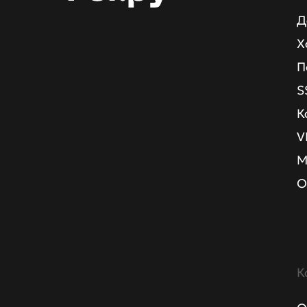
Д
Х
П
S
К
V
М
О
К