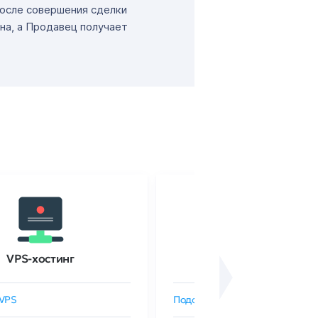
После совершения сделки
на, а Продавец получает
VPS-хостинг
SSL-сертификаты
VPS
Подобрать SSL-сертификат