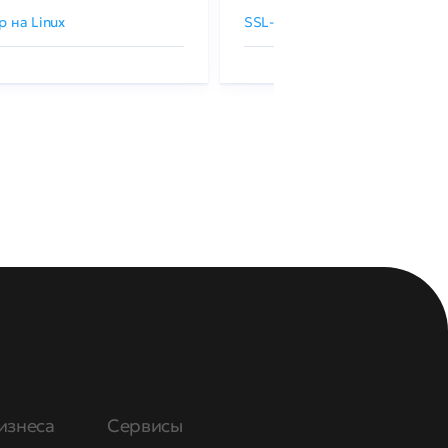
р на Linux
SSL-сертификаты GlobalSign
изнеса
Сервисы