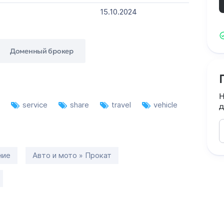
15.10.2024
Доменный брокер
Н
t
service
share
travel
vehicle
д
ние
Авто и мото » Прокат