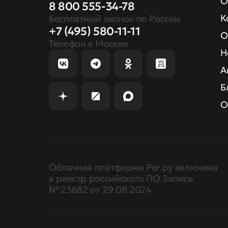
О
8 800 555-34-78
К
Бесплатный звонок по России
+7 (495) 580-11-11
О
Телефон в Москве
Н
А
Б
О
Облачная платформа Рег.ру включена
в реестр российского ПО Запись
№ 23682 от 29.08.2024