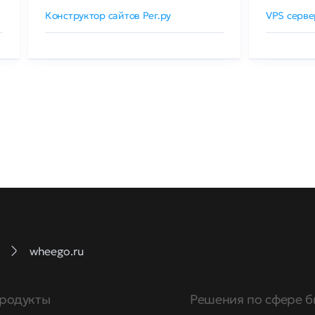
Конструктор сайтов Рег.ру
VPS серве
wheego.ru
родукты
Решения по сфере б