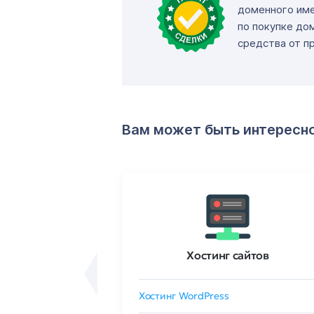
доменного име
по покупке до
средства от п
Вам может быть интересн
ртификаты
Хостинг сайтов
сертификат
Хостинг WordPress