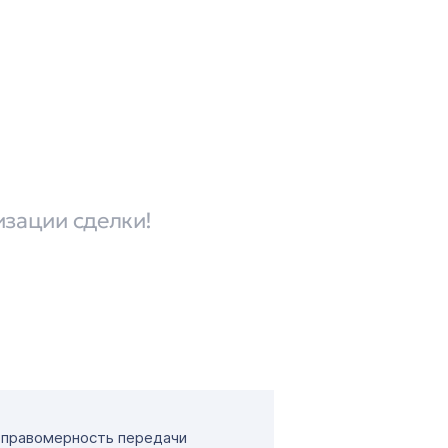
изации сделки!
т правомерность передачи