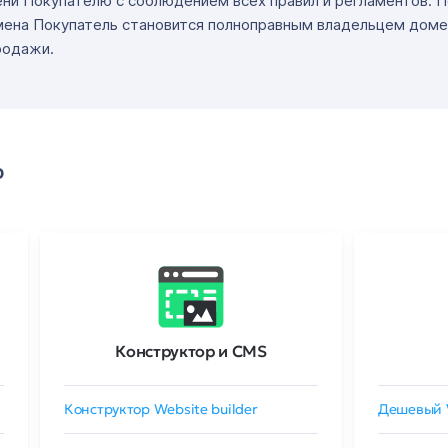
ни Покупателю с соблюдением всех правил и регламентов. 
мена Покупатель становится полноправным владельцем доме
родажи.
о
Конструктор и CMS
Конструктор Website builder
Дешевый 