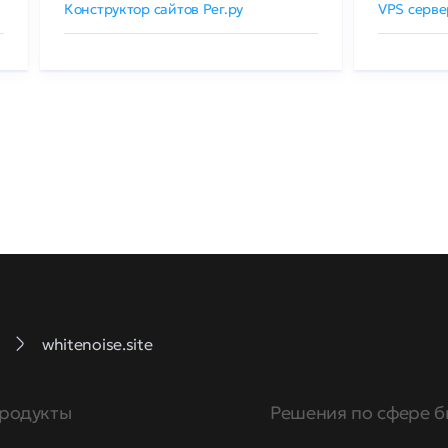
Конструктор сайтов Рег.ру
VPS серве
whitenoise.site
родукты
Решения по сфере б