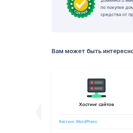
доменного име
по покупке до
средства от п
Вам может быть интересн
ртификаты
Хостинг сайтов
сертификат
Хостинг WordPress