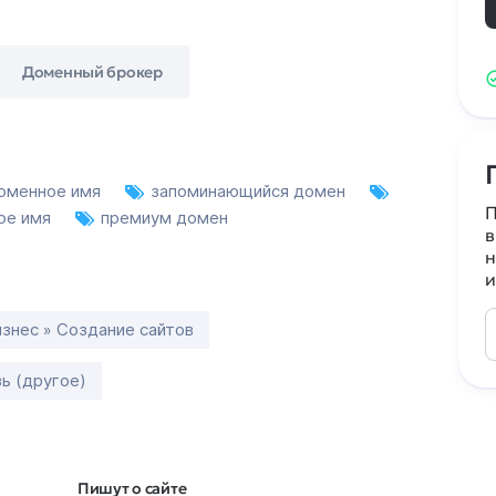
Доменный брокер
оменное имя
запоминающийся домен
П
ое имя
премиум домен
в
н
и
знес » Создание сайтов
зь (другое)
Пишут о сайте