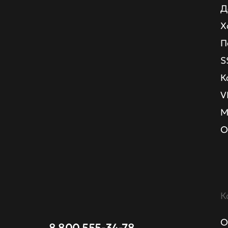
Д
Х
П
S
К
V
М
О
К
О
8 800 555-34-78