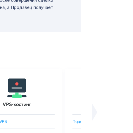
После совершения сделки
на, а Продавец получает
VPS-хостинг
SSL-сертификаты
VPS
Подобрать SSL-сертификат