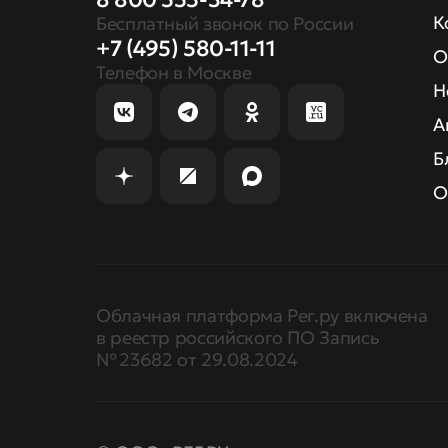
К
Бесплатный звонок по России
+7 (495) 580-11-11
О
Телефон в Москве
Н
А
Б
О
Облачная платформа Рег.ру включена
в реестр российского ПО Запись
№ 23682 от 29.08.2024