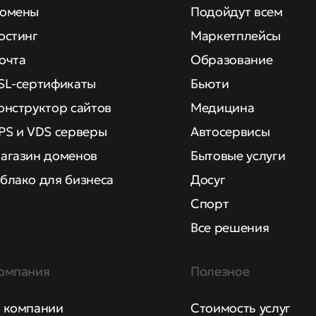
омены
Подойдут всем
остинг
Маркетплейсы
очта
Образование
SL-сертификаты
Бьюти
онструктор сайтов
Медицина
PS и VDS серверы
Автосервисы
агазин доменов
Бытовые услуги
блако для бизнеса
Досуг
Спорт
Все решения
омпания
Полезное
 компании
Стоимость услуг