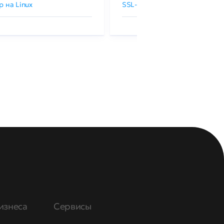
р на Linux
SSL-сертификаты GlobalSign
изнеса
Сервисы