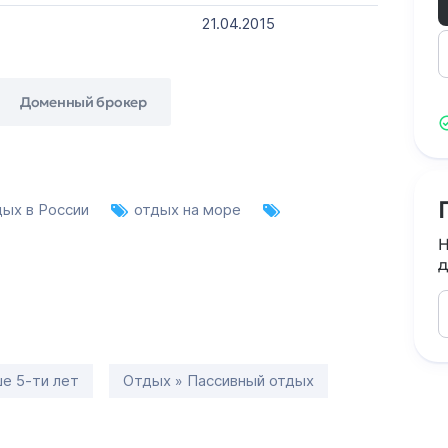
21.04.2015
Доменный брокер
дых в России
отдых на море
Н
д
е 5-ти лет
Отдых » Пассивный отдых