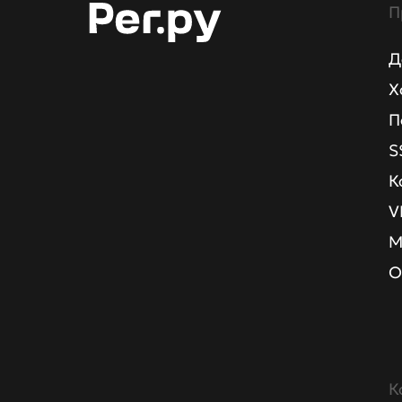
П
Д
Х
П
S
К
V
М
О
К