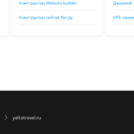
Конструктор Website builder
Дешевый 
Конструктор сайтов Рег.ру
VPS серве
yaltatravel.ru