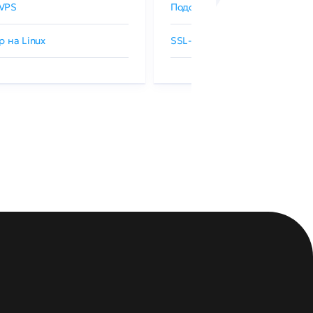
VPS
Подобрать SSL-сертификат
р на Linux
SSL-сертификаты GlobalSign