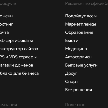
родукты
Решения по сфере б
омены
Подойдут всем
остинг
Маркетплейсы
очта
Образование
SL-сертификаты
Бьюти
онструктор сайтов
Медицина
PS и VDS серверы
Автосервисы
агазин доменов
Бытовые услуги
блако для бизнеса
Досуг
Спорт
Все решения
омпания
Полезное