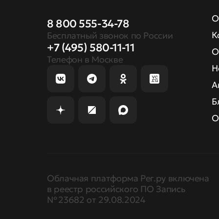
О
8 800 555-34-78
К
Бесплатный звонок по России
+7 (495) 580-11-11
О
Телефон в Москве
Н
А
Б
О
Облачная платформа Рег.ру включена
в реестр российского ПО Запись
№ 23682 от 29.08.2024