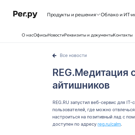
Продукты и решения
Облако и ИТ-и
О нас
Офисы
Новости
Реквизиты и документы
Контакты
Все новости
REG.Медитация 
айтишников
REG.RU запустил веб-сервис для IT-
пользователей, где можно отвлечься
настроиться на позитивный лад с п
доступен по адресу
reg.ru/calm
.