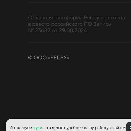
Облачная платформа Рег.ру включена
в реестр российского ПО Запись
№ 23682 от 29.08.2024
© ООО «РЕГ.РУ»
Используем
куки
, это делает удобнее вашу работу с сайтом