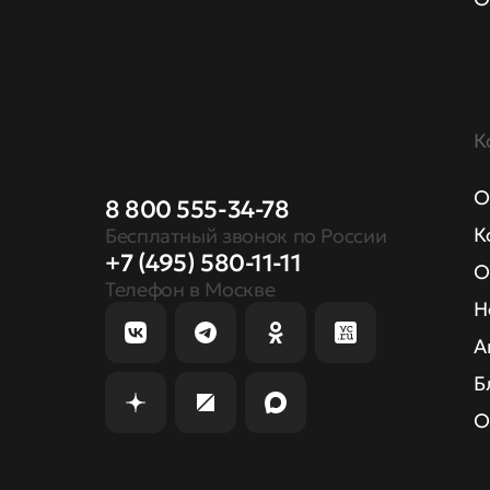
К
О
8 800 555-34-78
К
Бесплатный звонок по России
+7 (495) 580-11-11
О
Телефон в Москве
Н
А
Б
О