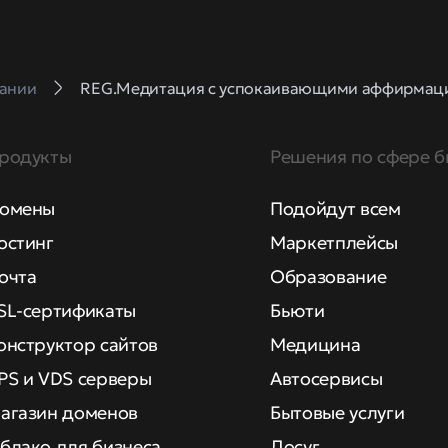
ании
REG.Медитация с успокаивающими аффирмац
родукты
Решения по сфере б
омены
Подойдут всем
остинг
Маркетплейсы
очта
Образование
SL-сертификаты
Бьюти
онструктор сайтов
Медицина
PS и VDS серверы
Автосервисы
агазин доменов
Бытовые услуги
блако для бизнеса
Досуг