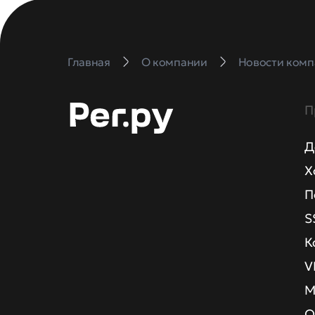
Главная
О компании
Новости комп
П
Д
Х
П
S
К
V
М
О