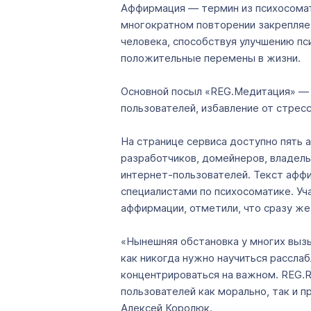
Аффирмация — термин из психосомати
многократном повторении закрепляе
человека, способствуя улучшению пс
положительные перемены в жизни.
Основной посыл «REG.Медитация» — 
пользователей, избавление от стресс
На странице сервиса доступно пять
разработчиков, домейнеров, владель
интернет-пользователей. Текст афф
специалистами по психосоматике. Уч
аффирмации, отметили, что сразу же
«Нынешняя обстановка у многих выз
как никогда нужно научиться рассла
концентрироваться на важном. REG.R
пользователей как морально, так и
Алексей Королюк.