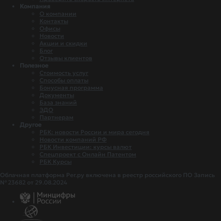
Компания
О компании
Контакты
Офисы
Новости
Акции и скидки
Блог
Отзывы клиентов
Полезное
Стоимость услуг
Способы оплаты
Бонусная программа
Документы
База знаний
ЭДО
Партнерам
Другое
РБК: новости России и мира сегодня
Новости компаний РФ
РБК Инвестиции: курсы валют
Спецпроект с Онлайн Патентом
РБК Курсы
Облачная платформа Рег.ру включена в реестр российского ПО Запись
№ 23682 от 29.08.2024