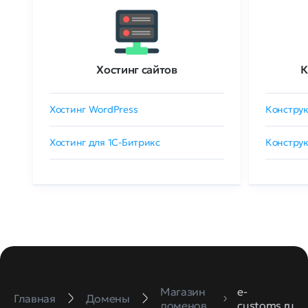
Хостинг сайтов
К
Хостинг WordPress
Конструк
Хостинг для 1C-Битрикс
Конструк
Магазин
e-
Главная
Домены
доменов
customs.ru