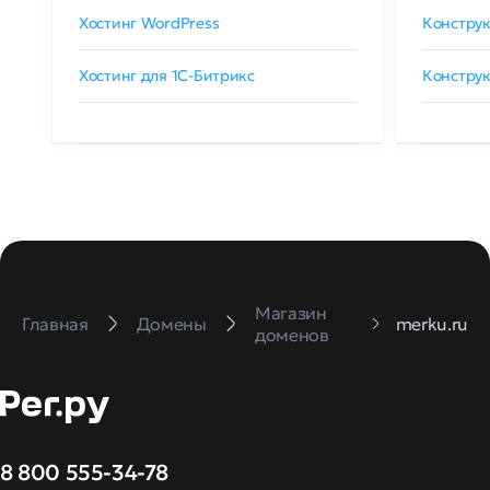
Хостинг WordPress
Конструк
Хостинг для 1C-Битрикс
Конструк
Магазин
Главная
Домены
merku.ru
доменов
8 800 555-34-78