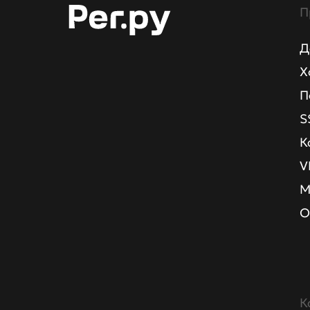
П
Д
Х
П
S
К
V
М
О
К