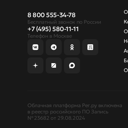
О
8 800 555-34-78
К
Бесплатный звонок по России
+7 (495) 580-11-11
О
Телефон в Москве
Н
А
Б
О
Облачная платформа Рег.ру включена
в реестр российского ПО Запись
№ 23682 от 29.08.2024