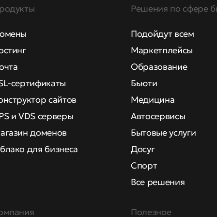
родукты
Решения по сфере б
омены
Подойдут всем
остинг
Маркетплейсы
очта
Образование
SL-сертификаты
Бьюти
онструктор сайтов
Медицина
PS и VDS серверы
Автосервисы
агазин доменов
Бытовые услуги
блако для бизнеса
Досуг
Спорт
Все решения
омпания
Полезное