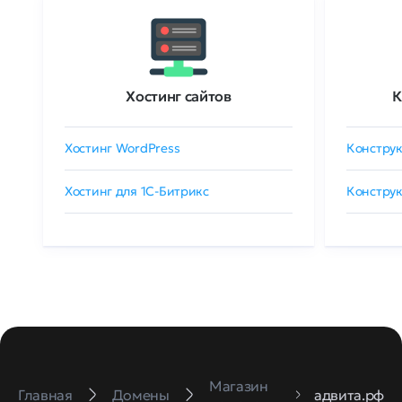
Хостинг сайтов
К
Хостинг WordPress
Конструк
Хостинг для 1C-Битрикс
Конструк
Магазин
Главная
Домены
адвита.рф