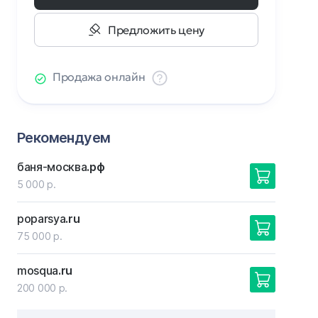
Предложить цену
Продажа онлайн
Рекомендуем
баня-москва
.рф
5 000 р.
poparsya
.ru
75 000 р.
mosqua
.ru
200 000 р.