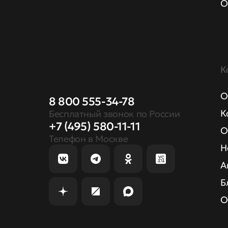
О
К
О
8 800 555-34-78
К
Бесплатный звонок по России
+7 (495) 580-11-11
О
Телефон в Москве
Н
А
Б
О