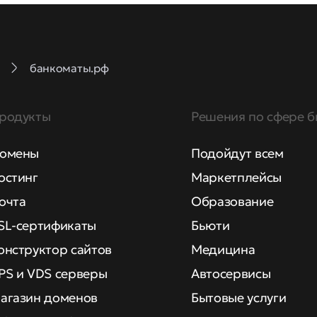
банкоматы.рф
родукты
Решения по сфере б
омены
Подойдут всем
остинг
Маркетплейсы
очта
Образование
SL-сертификаты
Бьюти
онструктор сайтов
Медицина
PS и VDS серверы
Автосервисы
агазин доменов
Бытовые услуги