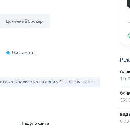
Доменный брокер
т
банкоматы
Ре
бан
1 100
втоматические категории » Старше 5-ти лет
бан
350 
вид
8 001
Пишут о сайте