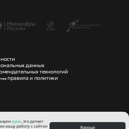
ьности
сональных данных
омендательных технологий
правила и политики
угие
льзуем
куки
, это делает
ее вашу работу с сайтом
Хорошо