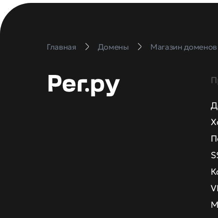
Главная
Домены
Магазин доменов
П
Д
Х
П
S
К
V
М