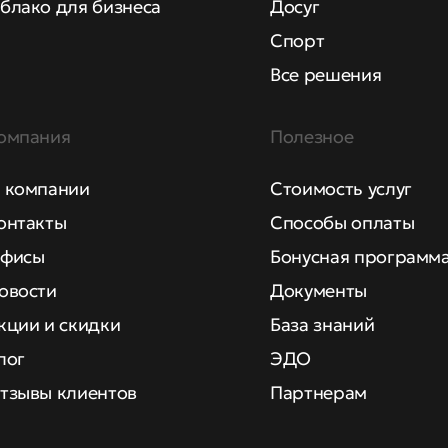
блако для бизнеса
Досуг
Спорт
Все решения
омпания
Полезное
 компании
Стоимость услуг
онтакты
Способы оплаты
фисы
Бонусная программ
овости
Документы
кции и скидки
База знаний
лог
ЭДО
тзывы клиентов
Партнерам