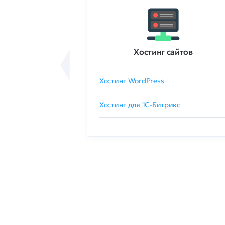
ртификаты
Хостинг сайтов
сертификат
Хостинг WordPress
 GlobalSign
Хостинг для 1C-Битрикс