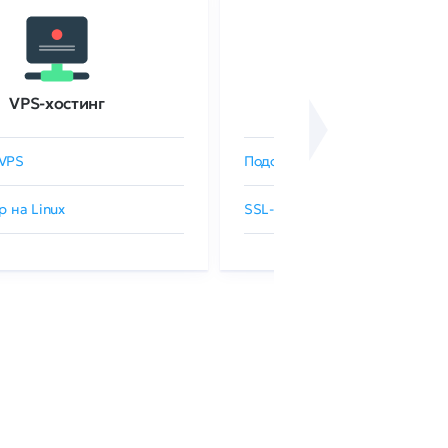
VPS-хостинг
SSL-сертификаты
VPS
Подобрать SSL-сертификат
р на Linux
SSL-сертификаты GlobalSign