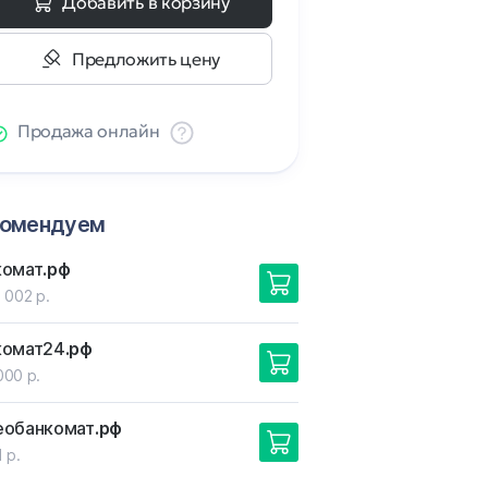
Добавить в корзину
Предложить цену
Продажа онлайн
комендуем
комат
.рф
 002 р.
комат24
.рф
000 р.
еобанкомат
.рф
 р.