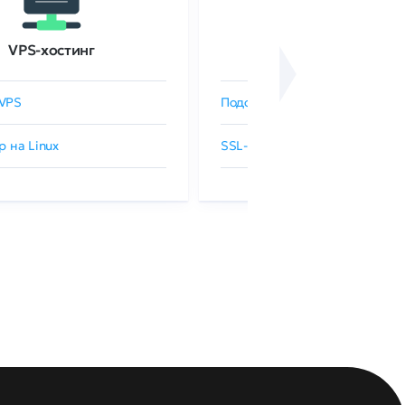
VPS-хостинг
SSL-сертификаты
VPS
Подобрать SSL-сертификат
р на Linux
SSL-сертификаты GlobalSign