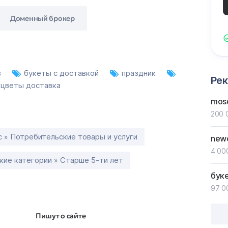
Доменный брокер
в
букеты с доставкой
праздник
Ре
цветы доставка
mos
200 
с » Потребительские товары и услуги
new
4 00
ие категории » Старше 5-ти лет
бук
97 0
Пишут о сайте