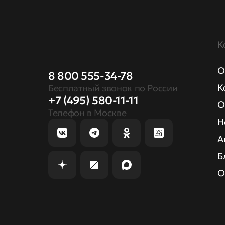
К
О
8 800 555-34-78
К
Бесплатный звонок по России
+7 (495) 580-11-11
О
Телефон в Москве
Н
А
Б
О