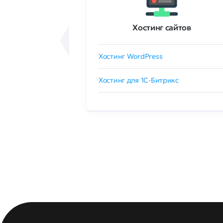
ртификаты
Хостинг сайтов
сертификат
Хостинг WordPress
 GlobalSign
Хостинг для 1C-Битрикс