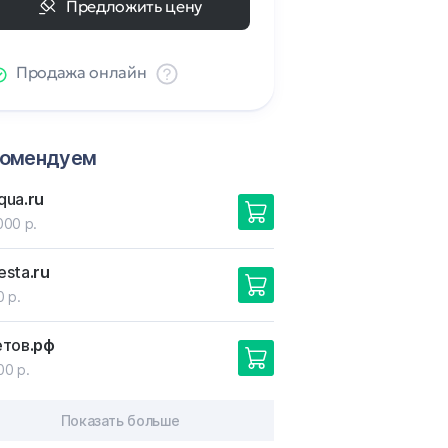
Предложить цену
Продажа онлайн
комендуем
qua
.ru
000 р.
esta
.ru
0 р.
етов
.рф
00 р.
Показать больше