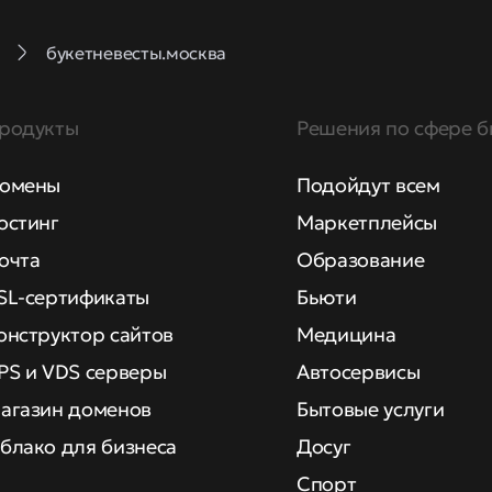
букетневесты.москва
родукты
Решения по сфере б
омены
Подойдут всем
остинг
Маркетплейсы
очта
Образование
SL-сертификаты
Бьюти
онструктор сайтов
Медицина
PS и VDS серверы
Автосервисы
агазин доменов
Бытовые услуги
блако для бизнеса
Досуг
Спорт