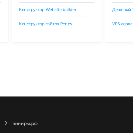
Конструктор Website builder
Дешевый 
Конструктор сайтов Рег.ру
VPS серве
виниры.рф