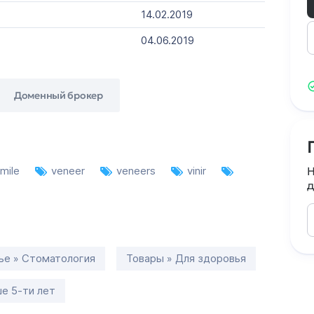
14.02.2019
04.06.2019
Доменный брокер
mile
veneer
veneers
vinir
Н
д
ье » Стоматология
Товары » Для здоровья
е 5-ти лет