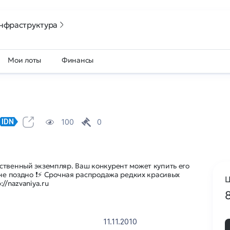
нфраструктура
Мои лоты
Финансы
100
0
IDN
ственный экземпляр. Ваш конкурент может купить его
 не поздно ❗⚡ Срочная распродажа редких красивых
Ц
//nazvaniya.ru
11.11.2010