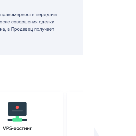
т правомерность передачи
После совершения сделки
на, а Продавец получает
VPS-хостинг
SSL-сертификаты