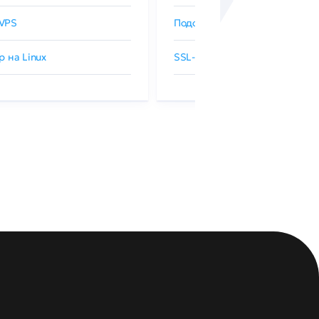
VPS
Подобрать SSL-сертификат
р на Linux
SSL-сертификаты GlobalSign