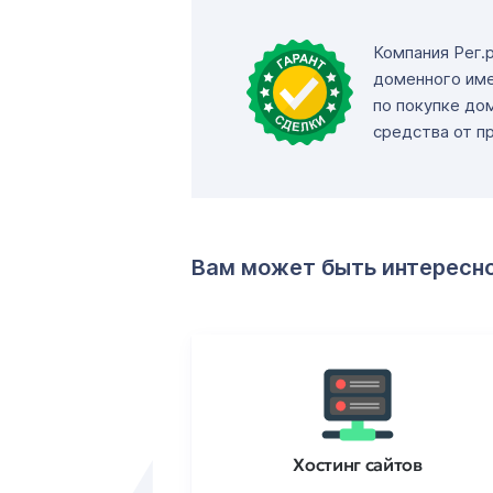
Компания Рег.
доменного име
по покупке до
средства от п
Вам может быть интересн
ртификаты
Хостинг сайтов