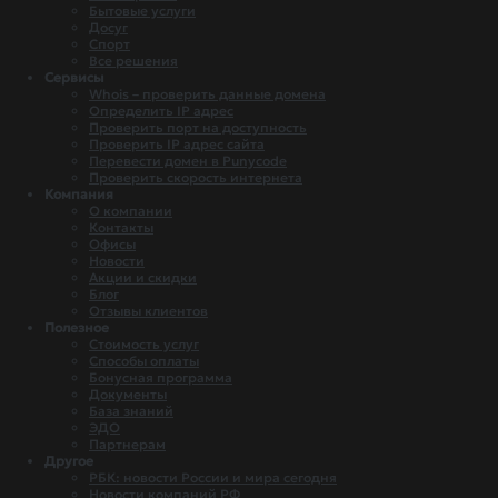
Бытовые услуги
Досуг
Спорт
Все решения
Сервисы
Whois – проверить данные домена
Определить IP адрес
Проверить порт на доступность
Проверить IP адрес сайта
Перевести домен в Punycode
Проверить скорость интернета
Компания
О компании
Контакты
Офисы
Новости
Акции и скидки
Блог
Отзывы клиентов
Полезное
Стоимость услуг
Способы оплаты
Бонусная программа
Документы
База знаний
ЭДО
Партнерам
Другое
РБК: новости России и мира сегодня
Новости компаний РФ