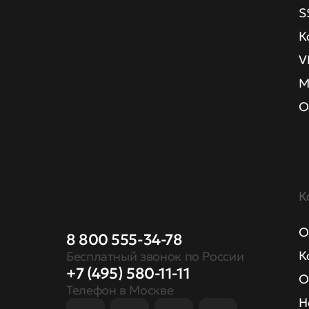
S
К
V
М
О
К
О
8 800 555-34-78
К
Бесплатный звонок по России
+7 (495) 580-11-11
О
Телефон в Москве
Н