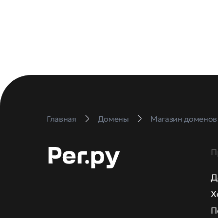
Главная
Домены
Магазин доменов
П
Д
Х
П