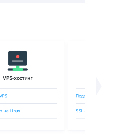
VPS-хостинг
SSL-сертификаты
VPS
Подобрать SSL-сертификат
р на Linux
SSL-сертификаты GlobalSign