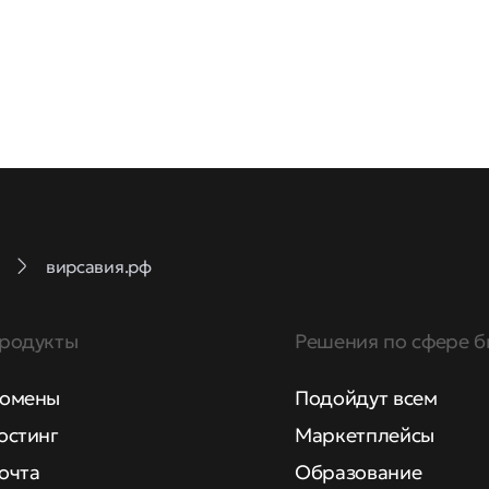
вирсавия.рф
родукты
Решения по сфере б
омены
Подойдут всем
остинг
Маркетплейсы
очта
Образование