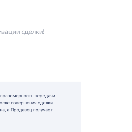
изации сделки!
т правомерность передачи
После совершения сделки
на, а Продавец получает