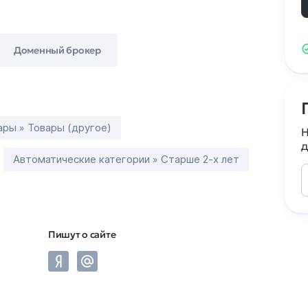
Доменный брокер
ары » Товары (другое)
Н
д
Автоматические категории » Старше 2-х лет
Пишут о сайте