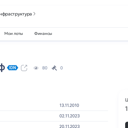
нфраструктура
Мои лоты
Финансы
рф
80
0
IDN
Ц
13.11.2010
02.11.2023
20.11.2023