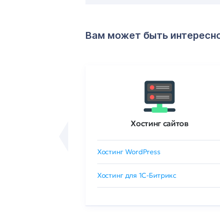
Вам может быть интересн
ртификаты
Хостинг сайтов
сертификат
Хостинг WordPress
 GlobalSign
Хостинг для 1C-Битрикс