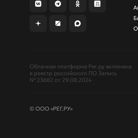
А
Б
О
Облачная платформа Рег.ру включена
в реестр российского ПО Запись
№ 23682 от 29.08.2024
© ООО «РЕГ.РУ»