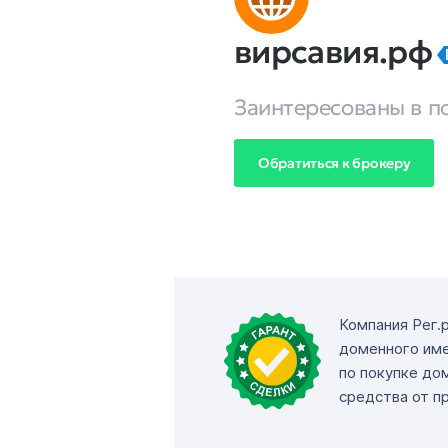
вирсавия.рф
Заинтересованы в п
Обратиться к брокеру
Компания Рег.
доменного име
по покупке до
средства от п