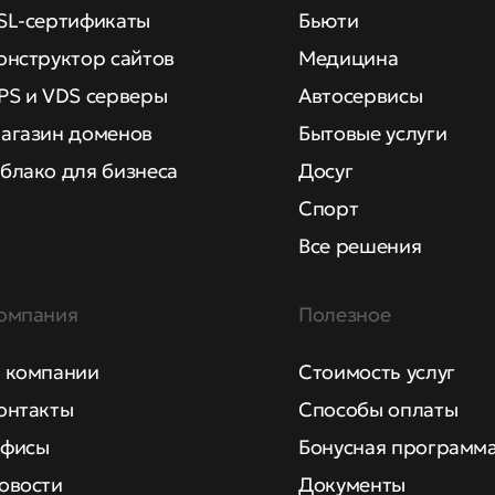
SL-сертификаты
Бьюти
онструктор сайтов
Медицина
PS и VDS серверы
Автосервисы
агазин доменов
Бытовые услуги
блако для бизнеса
Досуг
Спорт
Все решения
омпания
Полезное
 компании
Стоимость услуг
онтакты
Способы оплаты
фисы
Бонусная программ
овости
Документы