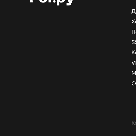
Д
Х
П
S
К
V
М
О
К