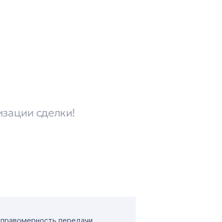
изации сделки!
т правомерность передачи