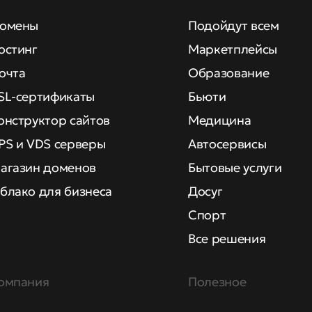
омены
Подойдут всем
остинг
Маркетплейсы
очта
Образование
SL-сертификаты
Бьюти
онструктор сайтов
Медицина
PS и VDS серверы
Автосервисы
агазин доменов
Бытовые услуги
блако для бизнеса
Досуг
Спорт
Все решения
омпания
Полезное