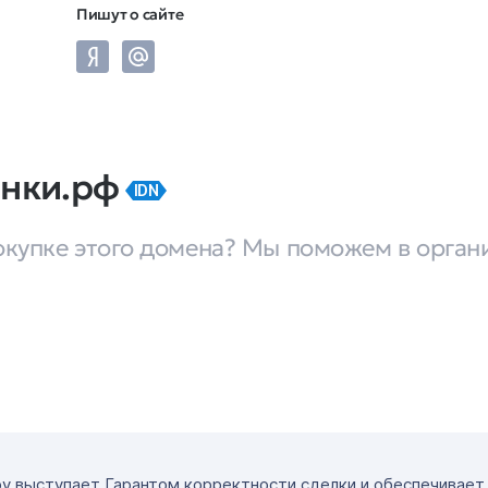
Пишут о сайте
онки.рф
IDN
окупке этого домена? Мы поможем в орган
ру выступает Гарантом корректности сделки и обеспечивае