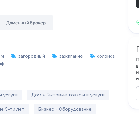
Доменный брокер
ом
загородный
зажигание
колонка
П
иф
в
н
и
и услуги
Дом » Бытовые товары и услуги
е 5-ти лет
Бизнес » Оборудование