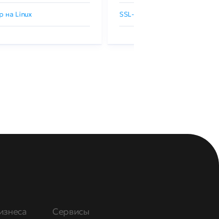
р на Linux
SSL-сертификаты GlobalSign
изнеса
Сервисы