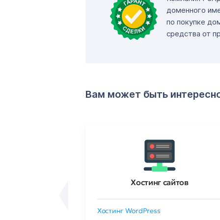
доменного име
по покупке до
средства от п
Вам может быть интересн
ртификаты
Хостинг сайтов
сертификат
Хостинг WordPress