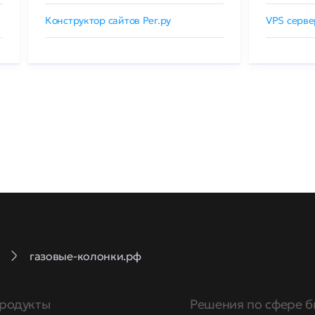
Конструктор сайтов Рег.ру
VPS серве
газовые-колонки.рф
родукты
Решения по сфере б