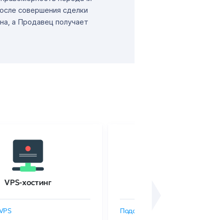
После совершения сделки
на, а Продавец получает
VPS-хостинг
SSL-сертификаты
VPS
Подобрать SSL-сертификат