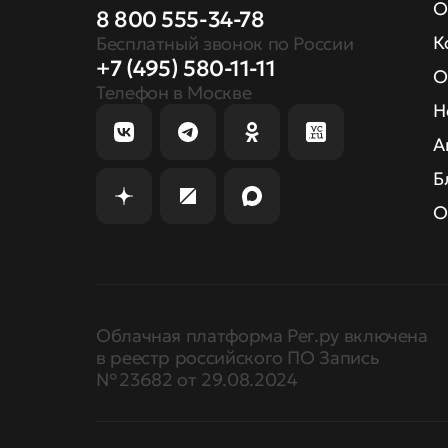
О
8 800 555-34-78
К
Бесплатный звонок по России
+7 (495) 580-11-11
О
Телефон в Москве
Н
А
Б
О
Облачная платформа Рег.ру включена
в реестр российского ПО Запись
№ 23682 от 29.08.2024