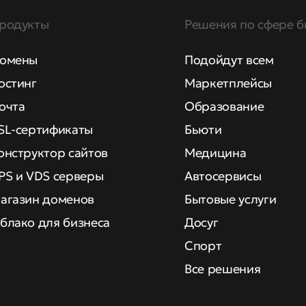
родукты
Решения по сфере б
омены
Подойдут всем
остинг
Маркетплейсы
очта
Образование
SL-сертификаты
Бьюти
онструктор сайтов
Медицина
PS и VDS серверы
Автосервисы
агазин доменов
Бытовые услуги
блако для бизнеса
Досуг
Спорт
Все решения