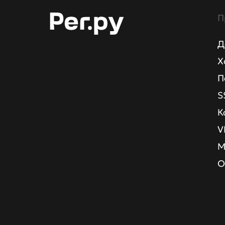
П
Д
Х
П
S
К
V
М
О