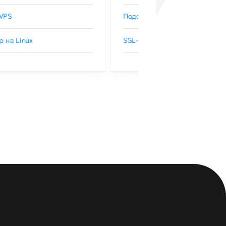
VPS
Подобрать SSL-сертификат
р на Linux
SSL-сертификаты GlobalSign