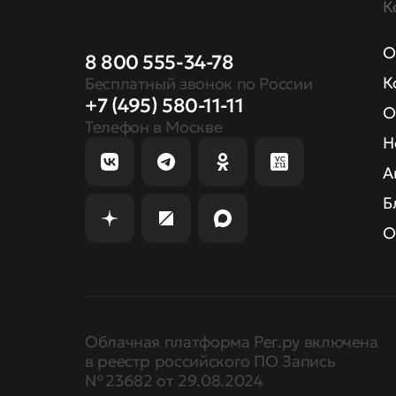
К
О
8 800 555-34-78
К
Бесплатный звонок по России
+7 (495) 580-11-11
О
Телефон в Москве
Н
А
Б
О
Облачная платформа Рег.ру включена
в реестр российского ПО Запись
№ 23682 от 29.08.2024