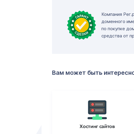
Компания Рег.
доменного име
по покупке до
средства от п
Вам может быть интересн
ртификаты
Хостинг сайтов