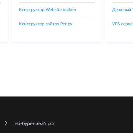
Конструктор Website builder
Дешевый 
Конструктор сайтов Рег.ру
VPS серве
гнб-бурение24.рф