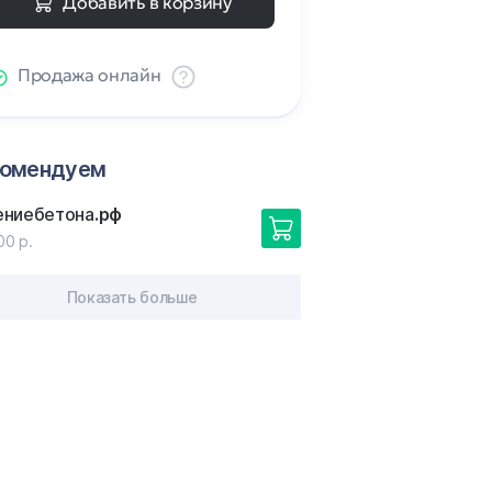
Добавить в корзину
Продажа онлайн
комендуем
ениебетона
.рф
00 р.
Показать больше