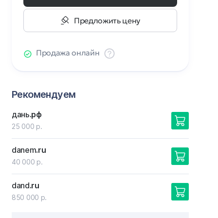
Предложить цену
Продажа онлайн
Рекомендуем
дань
.рф
25 000 р.
danem
.ru
40 000 р.
dand
.ru
850 000 р.