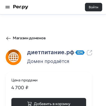
Войти
501
0
Магазин доменов
диетпитание.рф
IDN
Домен продаётся
Цена продажи
4 700
₽
Добавить в корзину