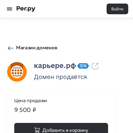
Войти
162
0
Магазин доменов
карьере.рф
IDN
Домен продаётся
Цена продажи
9 500
₽
Добавить в корзину