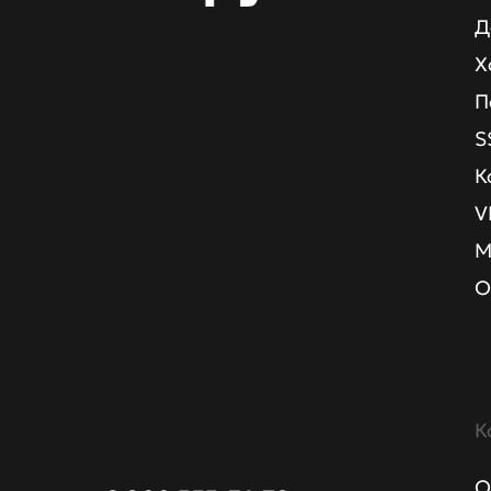
Д
Х
П
S
К
V
М
О
К
О