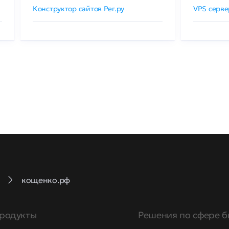
Конструктор сайтов Рег.ру
VPS серве
кощенко.рф
родукты
Решения по сфере б