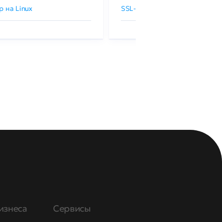
р на Linux
SSL-сертификаты GlobalSign
изнеса
Сервисы