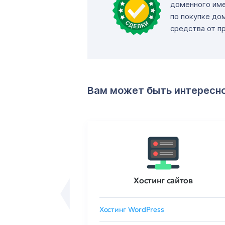
доменного име
по покупке до
средства от п
Вам может быть интересн
ртификаты
Хостинг сайтов
сертификат
Хостинг WordPress