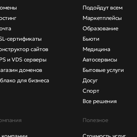
омены
Подойдут всем
остинг
Маркетплейсы
очта
Образование
SL-сертификаты
Бьюти
онструктор сайтов
Медицина
PS и VDS серверы
Автосервисы
агазин доменов
Бытовые услуги
блако для бизнеса
Досуг
Спорт
Все решения
омпания
Полезное
 компании
Стоимость услуг