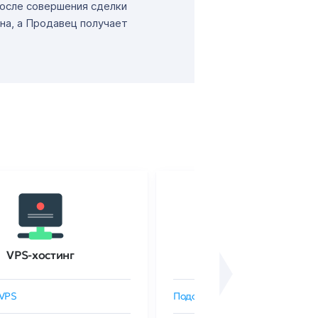
После совершения сделки
на, а Продавец получает
VPS-хостинг
SSL-сертификаты
VPS
Подобрать SSL-сертификат