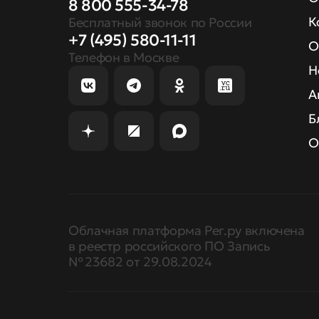
8 800 555-34-78
К
Бесплатный звонок по России
+7 (495) 580-11-11
О
Телефон в Москве
Н
А
Б
О
Облачная платформа Рег.ру включена
в реестр российского ПО Запись
№ 23682 от 29.08.2024