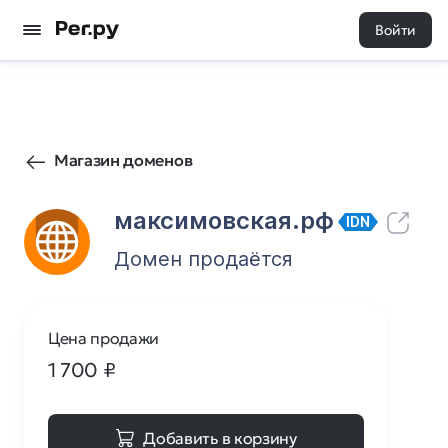
Войти
346
0
Магазин доменов
максимовская.рф
IDN
Домен продаётся
Цена продажи
1 700
₽
Добавить в корзину