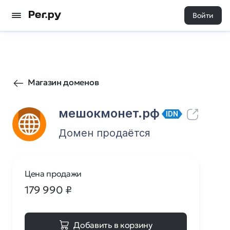
Войти
17
0
Магазин доменов
мешокмонет.рф
IDN
Домен продаётся
Цена продажи
179 990
₽
Добавить в корзину