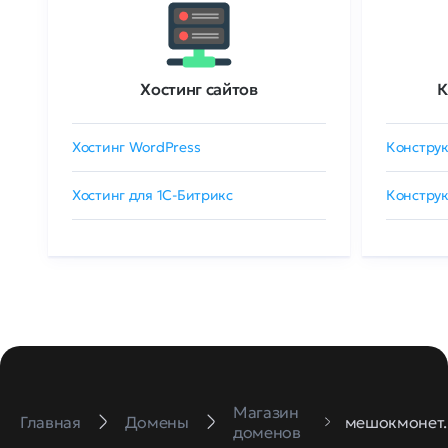
Хостинг сайтов
К
Хостинг WordPress
Конструк
Хостинг для 1C-Битрикс
Конструк
Магазин
Главная
Домены
мешокмонет
доменов