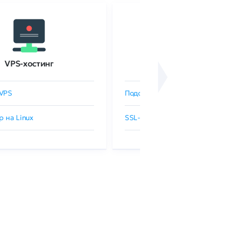
VPS-хостинг
SSL-сертификаты
VPS
Подобрать SSL-сертификат
р на Linux
SSL-сертификаты GlobalSign