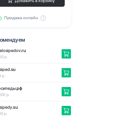
Добавить в корзину
Продажа онлайн
комендуем
elosipedov
.ru
00 р.
siped
.su
8 р.
осипеды
.рф
000 р.
sipedy
.su
00 р.