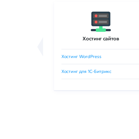
ртификаты
Хостинг сайтов
сертификат
Хостинг WordPress
 GlobalSign
Хостинг для 1C-Битрикс