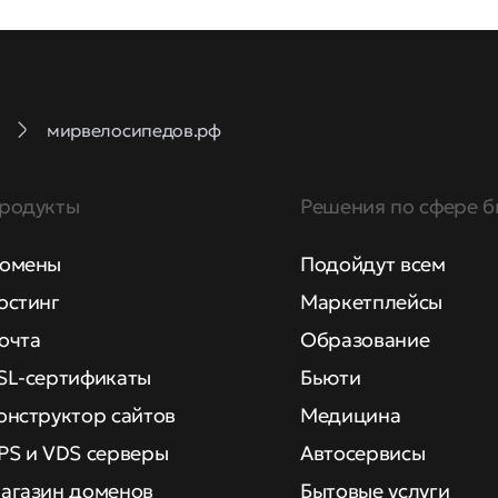
мирвелосипедов.рф
родукты
Решения по сфере б
омены
Подойдут всем
остинг
Маркетплейсы
очта
Образование
SL-сертификаты
Бьюти
онструктор сайтов
Медицина
PS и VDS серверы
Автосервисы
агазин доменов
Бытовые услуги