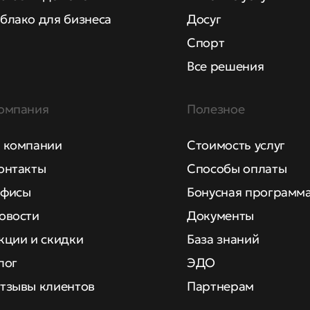
блако для бизнеса
Досуг
Спорт
Все решения
омпания
Полезное
 компании
Стоимость услуг
онтакты
Способы оплаты
фисы
Бонусная программ
овости
Документы
кции и скидки
База знаний
лог
ЭДО
тзывы клиентов
Партнерам