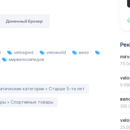
Доменный брокер
Ре
o
velosiped
veloworld
вело
mirv
мирвелосипедов
75 0
velo
9 99
атические категории » Старше 5-ти лет
вел
ары » Спортивные товары
300 
velo
25 0