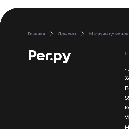
Главная
Домены
Магазин доменов
П
Д
Х
П
S
К
V
М