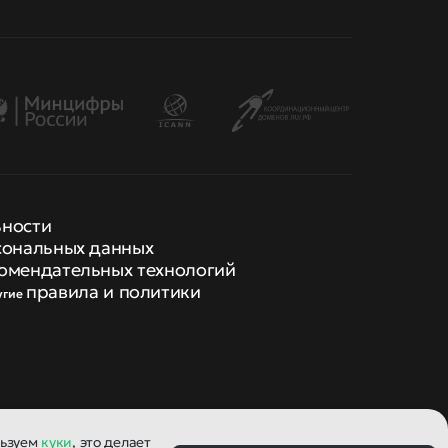
ьности
сональных данных
омендательных технологий
правила и политики
угие
льзуем
куки
, это делает