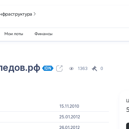
нфраструктура
Мои лоты
Финансы
педов.рф
1363
0
IDN
Ц
15.11.2010
25.01.2012
26.01.2012