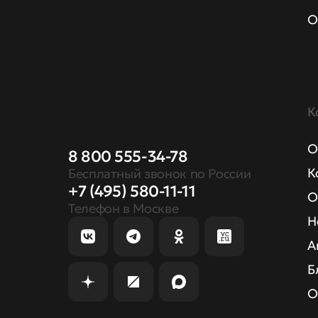
О
К
О
8 800 555-34-78
К
Бесплатный звонок по России
+7 (495) 580-11-11
О
Телефон в Москве
Н
А
Б
О