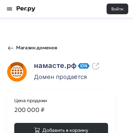
Войти
48
0
Магазин доменов
намасте.рф
IDN
Домен продаётся
Цена продажи
200 000
₽
Добавить в корзину