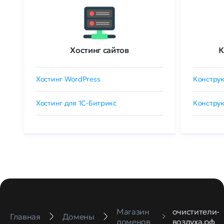
Хостинг сайтов
К
Хостинг WordPress
Конструк
Хостинг для 1C-Битрикс
Конструк
Магазин
очистители-
Главная
Домены
доменов
воздуха.рф