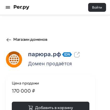
Войти
79
0
Магазин доменов
парюра.рф
IDN
Домен продаётся
Цена продажи
170 000
₽
Добавить в корзину