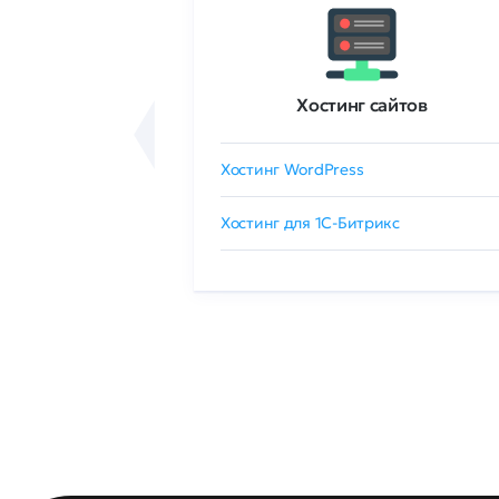
ртификаты
Хостинг сайтов
сертификат
Хостинг WordPress
 GlobalSign
Хостинг для 1C-Битрикс