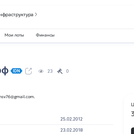
нфраструктура
Мои лоты
Финансы
рф
23
0
IDN
chsv76@gmail.com.
Ц
25.02.2012
23.02.2018