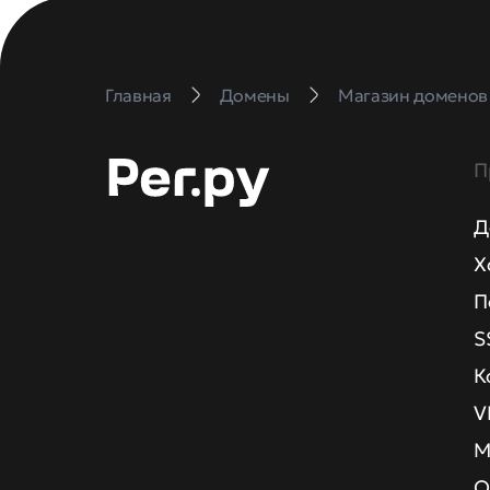
Главная
Домены
Магазин доменов
П
Д
Х
П
S
К
V
М
О