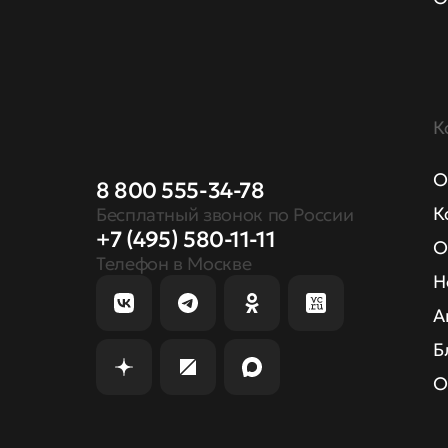
К
О
8 800 555-34-78
К
Бесплатный звонок по России
+7 (495) 580-11-11
О
Телефон в Москве
Н
А
Б
О