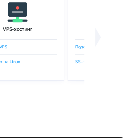
VPS-хостинг
SSL-сертификаты
VPS
Подобрать SSL-сертификат
р на Linux
SSL-сертификаты GlobalSign