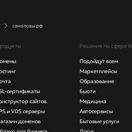
самоловы.рф
родукты
Решения по сфере б
омены
Подойдут всем
остинг
Маркетплейсы
очта
Образование
SL-сертификаты
Бьюти
онструктор сайтов
Медицина
PS и VDS серверы
Автосервисы
агазин доменов
Бытовые услуги
блако для бизнеса
Досуг