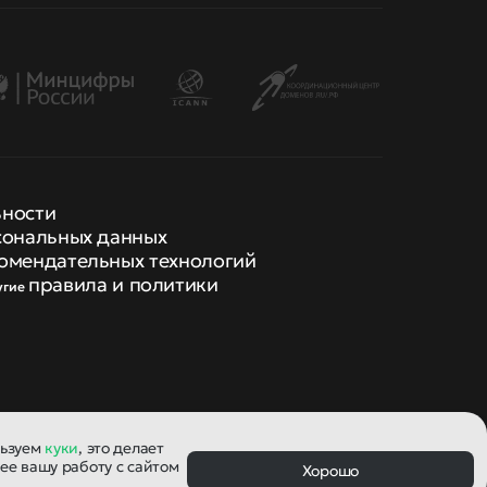
ьности
сональных данных
омендательных технологий
правила и политики
угие
льзуем
куки
, это делает
ее вашу работу с сайтом
Хорошо