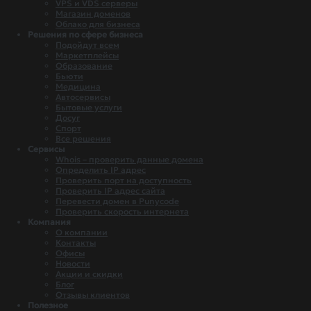
VPS и VDS серверы
Магазин доменов
Облако для бизнеса
Решения по сфере бизнеса
Подойдут всем
Маркетплейсы
Образование
Бьюти
Медицина
Автосервисы
Бытовые услуги
Досуг
Спорт
Все решения
Сервисы
Whois – проверить данные домена
Определить IP адрес
Проверить порт на доступность
Проверить IP адрес сайта
Перевести домен в Punycode
Проверить скорость интернета
Компания
О компании
Контакты
Офисы
Новости
Акции и скидки
Блог
Отзывы клиентов
Полезное