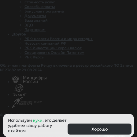
Стоимость услуг
Способы оплаты
Бонусная программа
Документы
База знаний
ЭДО
Партнерам
Другое
РБК: новости России и мира сегодня
Новости компаний РФ
РБК Инвестиции: курсы валют
Спецпроект с Онлайн Патентом
РБК Курсы
Облачная платформа Рег.ру включена в реестр российского ПО Запись
№ 23682 от 29.08.2024
© ООО «РЕГ.РУ»
Используем
куки
, это делает
Политика конфиденциальности
удобнее вашу работу
Политика обработки персональных данных
Хорошо
с сайтом
Правила применения рекомендательных технологий
Помощь
Правила пользования
и другие
правила и политики