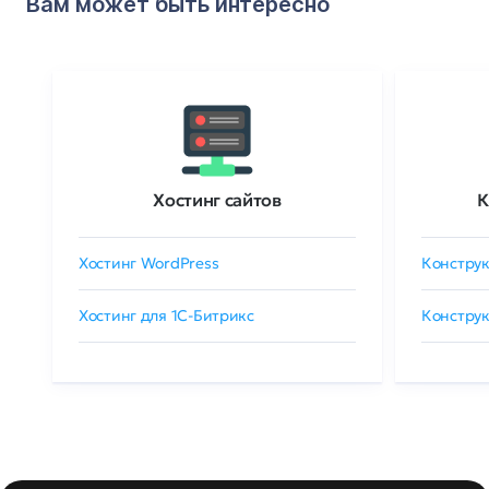
Вам может быть интересно
Хостинг сайтов
К
Хостинг WordPress
Конструк
Хостинг для 1C-Битрикс
Конструк