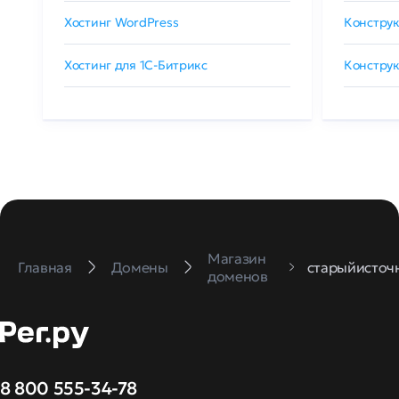
Хостинг WordPress
Конструк
Хостинг для 1C-Битрикс
Конструк
Магазин
Главная
Домены
старыйисточ
доменов
8 800 555-34-78