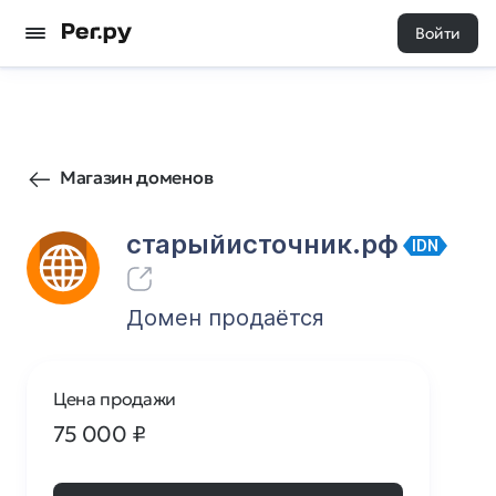
Войти
1
0
Магазин доменов
старыйисточник.рф
IDN
Домен продаётся
Цена продажи
75 000
₽